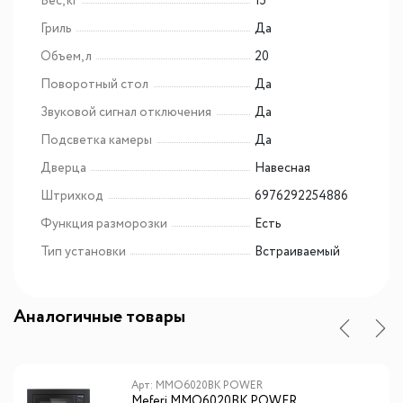
Вес, кг
15
Гриль
Да
Объем, л
20
Поворотный стол
Да
Звуковой сигнал отключения
Да
Подсветка камеры
Да
Дверца
Навесная
Штрихкод
6976292254886
Функция разморозки
Есть
Тип установки
Встраиваемый
Аналогичные товары
Арт: MMO6020BK POWER
Meferi MMO6020BK POWER