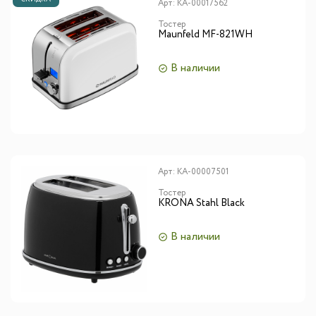
Арт:
КА-00017562
Тостер
Maunfeld MF-821WH
В наличии
Арт:
КА-00007501
Тостер
KRONA Stahl Black
В наличии