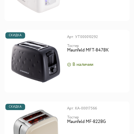
СКИДКА
Арт:
УТ000010292
Тостер
Maunfeld MFT-847BK
В наличии
СКИДКА
Арт:
КА-00017566
Тостер
Maunfeld MF-822BG