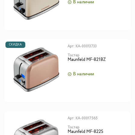
В наличии
СКИДКА
Арт:
КА-00013733
Тостер
Maunfeld MF-821BZ
В наличии
Арт:
КА-00017565
Тостер
Maunfeld MF-822S