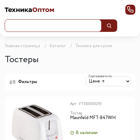
Главная страница
Каталог
Техника для кухни
Тостеры
Сортировать по:
Фильтры
Арт:
УТ000010291
Тостер
Maunfeld MFT-847WH
В наличии