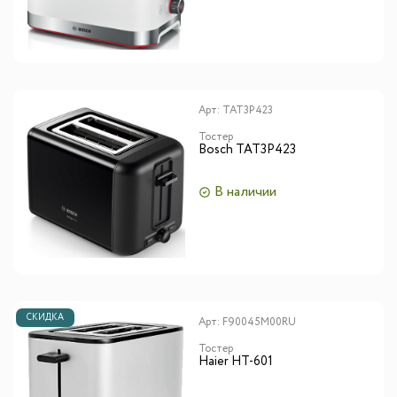
Арт:
TAT3P423
Тостер
Bosch TAT3P423
В наличии
СКИДКА
Арт:
F90045M00RU
Тостер
Haier HT-601