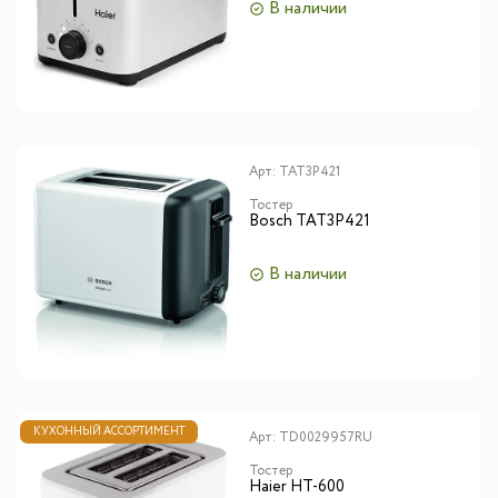
В наличии
Арт:
TAT3P421
Тостер
Bosch TAT3P421
В наличии
КУХОННЫЙ АССОРТИМЕНТ
Арт:
TD0029957RU
Тостер
Haier HT-600