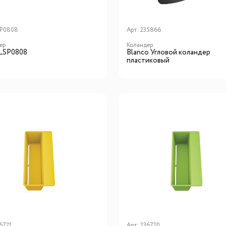
SP0808
Арт:
235866
ер
Коландер
 LSP0808
Blanсo Угловой коландер
пластиковый
6721
Арт:
236720