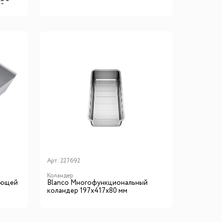
45
Арт:
227692
Коландер
еющей
Blanсo Многофункциональный
коландер 197х417х80 мм