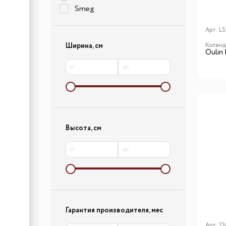
Smeg
Арт:
L
Коланд
Ширина, см
Oulin
от
до
Высота, см
от
до
Гарантия производителя, мес
Арт:
23