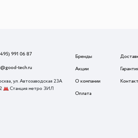
(495) 991 06 87
Бренды
Достав
o@good-tech.ru
Акции
Гаранти
осква, ул. Автозаводская 23А
О компании
Контак
 2
Станция метро ЗИЛ
Оплата