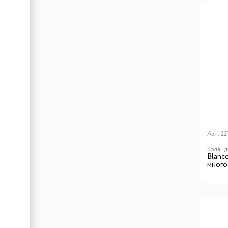
Арт:
22
Коланд
Blanс
много