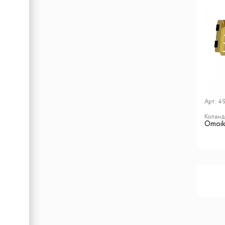
Арт:
4
Коланд
Omoik