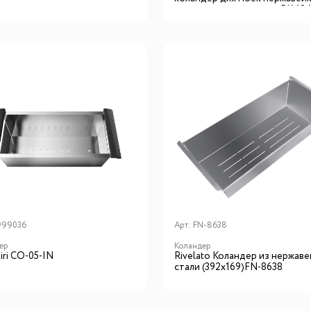
пластиковыми ручками RK-18
999036
Арт:
FN-8638
ер
Коландер
iri CO-05-IN
Rivelato Коландер из нержав
стали (392x169)FN-8638