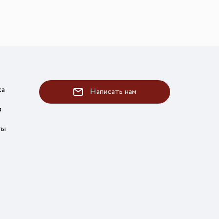
ка
Написать нам
я
ты