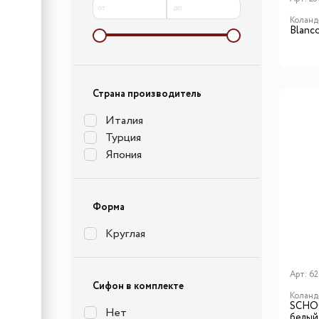
от
до
Коланд
Blanс
Страна производитель
Италия
Турция
Япония
Форма
Круглая
Арт:
62
Сифон в комплекте
Коланд
SCHO
Нет
белый