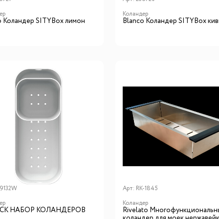
ер
Коландер
o Коландер SITYBox лимон
Blanсo Коландер SITYBox кив
9132W
Арт:
RK-1845
ер
Коландер
CK НАБОР КОЛАНДЕРОВ
Rivelato Многофункциональн
коландер для моек нержавейк