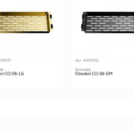
999051
Арт:
4999052
ер
Коландер
iri CO-06-LG
Omoikiri CO-06-GM