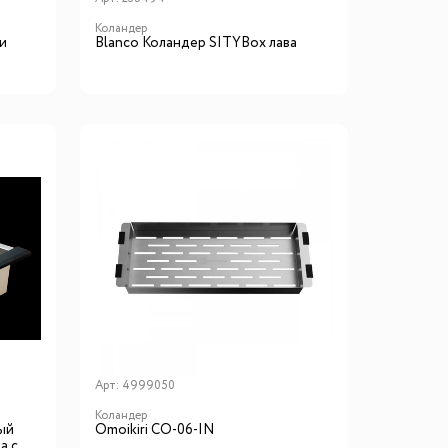
Коландер
и
Blanсo Коландер SITYBox лава
Арт:
4999050
Коландер
ый
Omoikiri CO-06-IN
а с