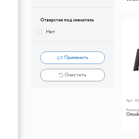
Отверстие под смеситель
Нет
Применить
Очистить
Арт:
4
Коланд
Omoik