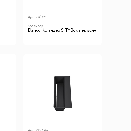
Арт:
236722
Коландер
Blanсo Коландер SITYBox апельсин
Арт:
235494