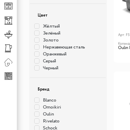
Клавиши для измельч
Универсальные систе
Цвет
Сменная горловина д
Хранение аксессуаро
Жёлтый
Хранение обуви
Зелёный
Смесители
Арт:
F5
Штанги
Золото
Коланд
Смесители для кухни
Нержавеющая сталь
Oulin
Оранжевый
Сменные шланги к см
Серый
Черный
Бренд
Blanсo
Omoikiri
Oulin
Rivelato
Schock