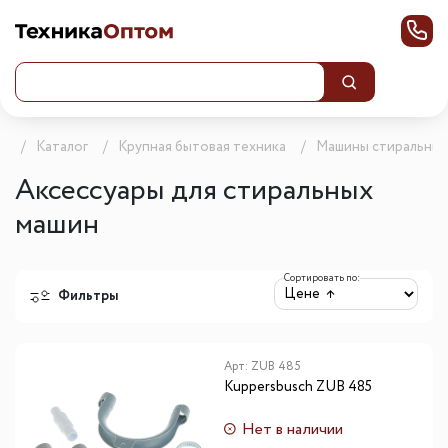
а
Каталог
Крупная бытовая техника
Машины стиральны
Аксессуары для стиральных
машин
Сортировать по:
Фильтры
Арт:
ZUB 485
Kuppersbusch ZUB 485
Нет в наличии