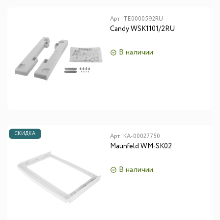
Арт:
TE0000592RU
Candy WSK1101/2RU
В наличии
СКИДКА
Арт:
КА-00027750
Maunfeld WM-SK02
В наличии