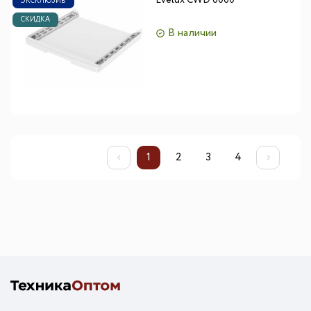
Evelux CWD 6060
ЭКСКЛЮЗИВ
СКИДКА
В наличии
1
2
3
4