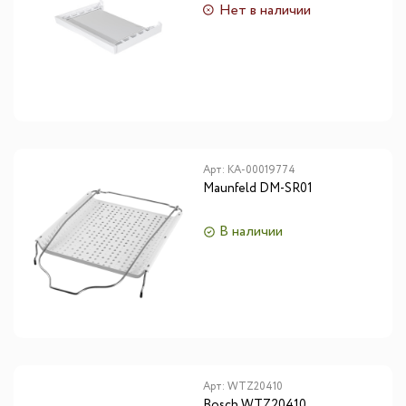
2025года&quot;
Нет в наличии
Арт:
КА-00019774
Maunfeld DM-SR01
В наличии
Арт:
WTZ20410
Bosch WTZ20410