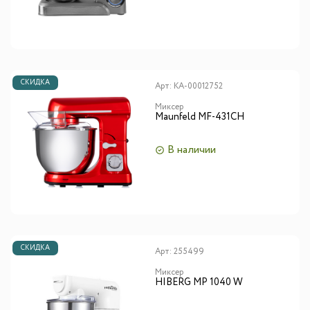
СКИДКА
Арт:
КА-00012752
Миксер
Maunfeld MF-431CH
В наличии
СКИДКА
Арт:
255499
Миксер
HIBERG MP 1040 W