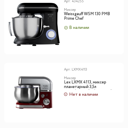
Арт:
434255
Миксер
Weissgauff WSM 130 PMB
Prime Chef
В наличии
Арт:
LXMX4113
Миксер
Lex LXMX 4113, миксер
планетарный 3,5л
(серебристый+ бордовый)
Нет в наличии