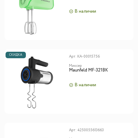
В наличии
СКИДКА
Арт:
КА-00015756
Миксер
Maunfeld MF-321BK
В наличии
Арт:
4250055613663