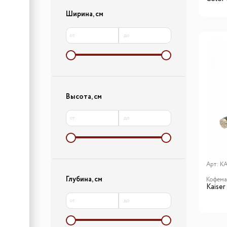
Ширина, см
от
до
Высота, см
от
до
Арт:
KA
Глубина, см
Кофем
Kaiser
от
до