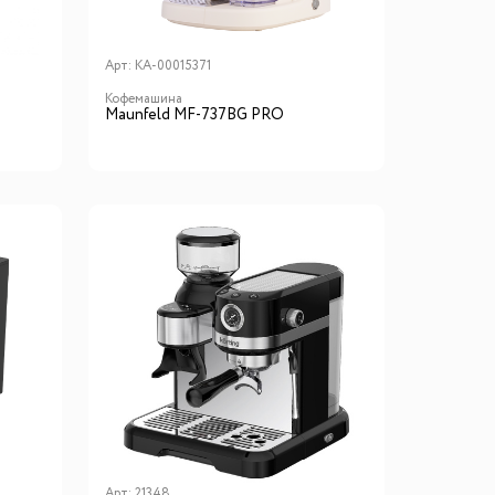
Арт:
КА-00015371
Кофемашина
Maunfeld MF-737BG PRO
Арт:
21348