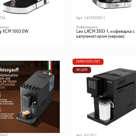
714
Арт:
LXCM3503-1
ашина
Кофемашина
ng KCM 1003 EW
Lex LXCM 3503-1, кофеварка с
капучинатором (черная)
ГАРАНТИЯ 5 ЛЕТ
АКЦИЯ
9142
Арт:
KV 30.2