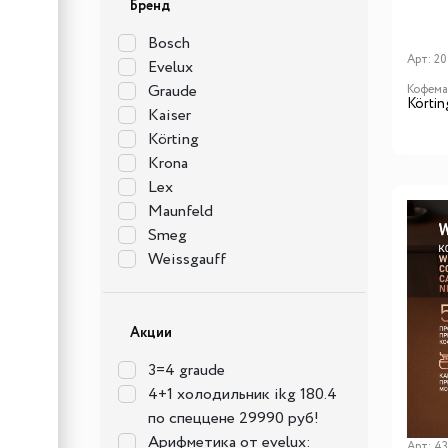
Бренд
Bosch
Арт:
20
Evelux
Graude
Кофем
Körti
Kaiser
Körting
Krona
Lex
Maunfeld
Smeg
Weissgauff
Акции
3=4 graude
4+1 холодильник ikg 180.4
по спеццене 29990 руб!
Арифметика от evelux:
Арт:
43