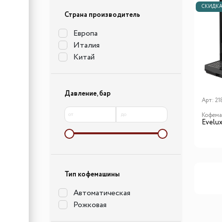
СКИДК
Страна производитель
Европа
Италия
Китай
Давление, бар
Арт:
21
от
до
Кофем
Evelu
Тип кофемашины
Автоматическая
Рожковая