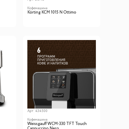
Кофемашина
Körting KCM 1015 N Ottimo
Арт:
434500
Кофемашина
Weissgauff WCM-330 TFT Touch
Cappuccino Nero