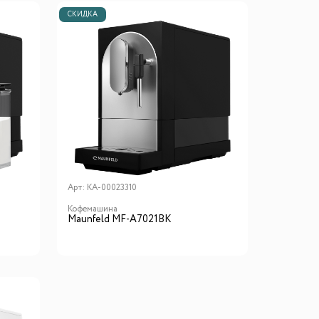
СКИДКА
Арт:
КА-00023310
Кофемашина
Maunfeld MF-A7021BK