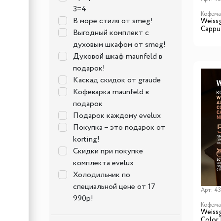
3=4
Кофем
В море стиля от smeg!
Weiss
Cappu
Выгодный комплект с
духовым шкафом от smeg!
Духовой шкаф maunfeld в
подарок!
Каскад скидок от graude
Кофеварка maunfeld в
подарок
Подарок каждому evelux
Покупка – это подарок от
korting!
Скидки при покупке
комплекта evelux
Холодильник по
специальной цене от 17
Арт:
43
990р!
Кофем
Weiss
Color