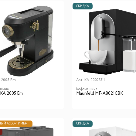
СКИДКА
 2005 Em
Арт:
КА-00023311
ашина
Кофемашина
 KA 2005 Em
Maunfeld MF-A8021CBK
ЫЙ АССОРТИМЕНТ
СКИДКА