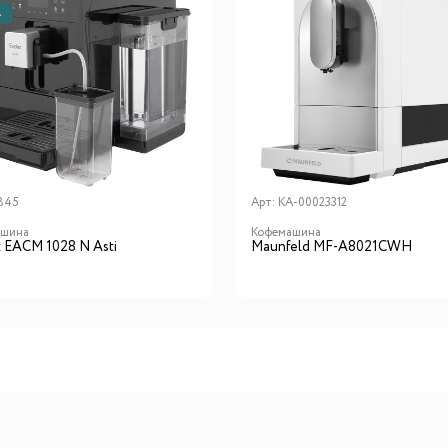
А
845
Арт:
КА-00023312
ашина
Кофемашина
x EACM 1028 N Asti
Maunfeld MF-A8021CWH