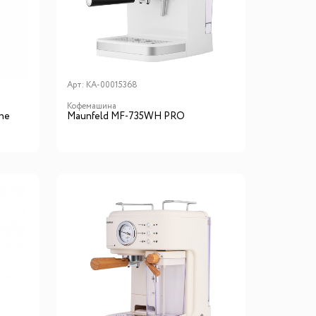
го размера
ной подсветки
Арт:
КА-00015368
Кофемашина
ие
ne
Maunfeld MF-735WH PRO