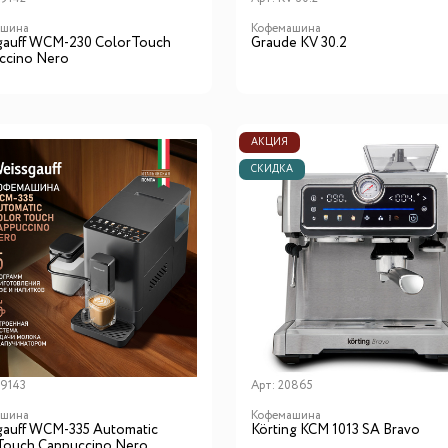
ашина
Кофемашина
gauff WCM-230 ColorTouch
Graude KV 30.2
ccino Nero
АКЦИЯ
СКИДКА
9143
Арт:
20865
ашина
Кофемашина
gauff WCM-335 Automatic
Körting KCM 1013 SA Bravo
Touch Cappuccino Nero