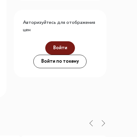
го размера
ной подсветки
Авторизуйтесь для отображения
цен
Войти
ие
Войти по токену