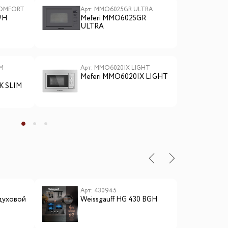
COMFORT
Арт: MMO6025GR ULTRA
А
WH
Meferi MMO6025GR
M
ULTRA
IM
Арт: MMO6020IX LIGHT
А
Meferi MMO6020IX LIGHT
M
R
K SLIM
ы
Арт: 430945
А
духовой
Weissgauff HG 430 BGH
E