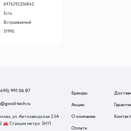
6976292256842
Есть
Встраиваемый
31990
(495) 991 06 87
Бренды
Достав
o@good-tech.ru
Акции
Гаранти
осква, ул. Автозаводская 23А
О компании
Контак
 2
Станция метро ЗИЛ
Оплата