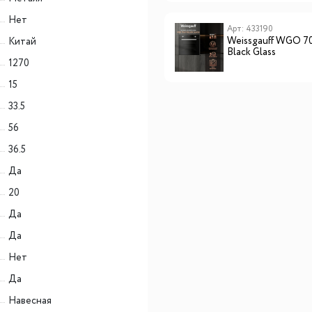
Нет
Арт: CHAO000218
Арт: 433190
Lex GVS 321 IX газовая
Weissgauff WGO 7
Китай
панель
Black Glass
1270
15
33.5
56
36.5
Да
20
Да
Да
Нет
Да
Навесная