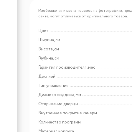
Арт: MMO6028BK COMFORT
Изображения и цвета товаров на фотографиях, пред
PLUS
Meferi MMO6028BK
сайте, могут отличаться от оригинального товара.
COMFORT PLUS
Цвет
Ширина, см
Арт: MMO6025BK ULTRA
Meferi MMO6025BK
Высота, см
ULTRA
Глубина, см
Гарантия производителя, мес
Дисплей
Тип управления
Диаметр поддона, мм
Открывание дверцы
Арт: УТ000009727
Внутреннее покрытие камеры
Maunfeld EEHE.64.5EB\KG
Количество программ
Материал корпуса