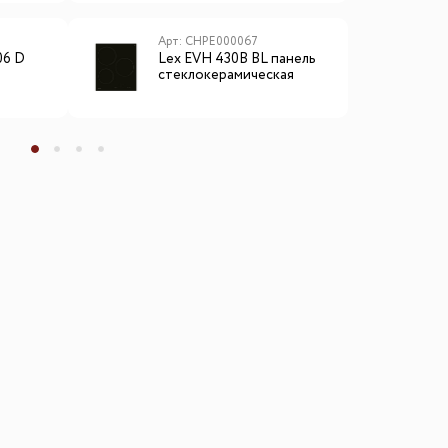
Арт: CHPE000067
А
06 D
Lex EVH 430B BL панель
L
стеклокерамическая
в
электрическая