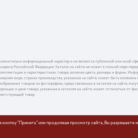
ключительно информационный характер и не являются публичной или иной офе
го кодекса Российской Федерации. Каталог на сайте не может в полной мере пер
омплектации и характеристиках товара, включая цвета, размеры и формы. Инфо
внешнем виде, странах производства, указанная на сайте, может быть изменена
ображения товаров на фотографиях, представленных в каталоге на сайте, могу
ормация о цене товара, указанная в каталоге на сайте, может отличаться от фа
тветствующий товар.
я кнопку “Принять” или продолжая просмотр сайта, Вы разрешаете и