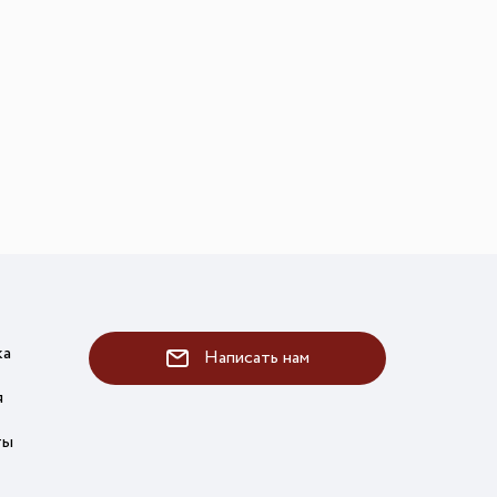
ка
Написать нам
я
ты