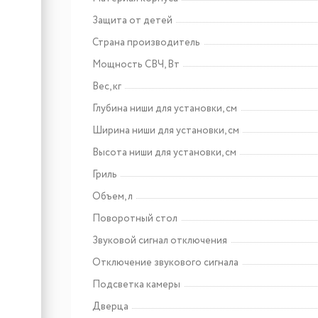
Защита от детей
Арт: CHPE000091
Lex EVI 3020B I BL панель
Страна производитель
стеклокерамическая
Мощность СВЧ, Вт
индукционная
Вес, кг
Глубина ниши для установки, см
Ширина ниши для установки, см
Высота ниши для установки, см
Гриль
Объем, л
Поворотный стол
Звуковой сигнал отключения
Отключение звукового сигнала
Подсветка камеры
Дверца