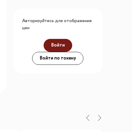
го размера
ной подсветки
Авторизуйтесь для отображения
цен
Войти
ие
Войти по токену