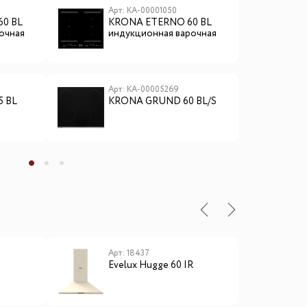
Арт: КА-00001050
А
0 BL
KRONA ETERNO 60 BL
K
очная
индукционная варочная
поверхность
(независимая)
Арт: КА-00005269
А
5 BL
KRONA GRUND 60 BL/S
K
i
ы
Арт: 18437
А
Evelux Hugge 60 IR
M
E