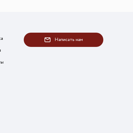
ка
Написать нам
я
ты