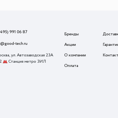
(495) 991 06 87
Бренды
Достав
o@good-tech.ru
Акции
Гаранти
осква, ул. Автозаводская 23А
О компании
Контак
 2
Станция метро ЗИЛ
Оплата