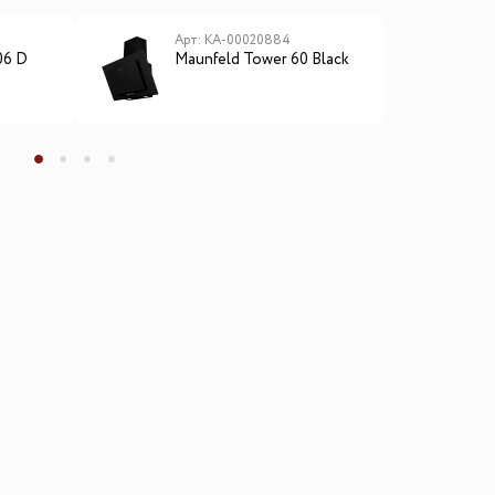
Арт: КА-00020884
А
06 D
Maunfeld Tower 60 Black
M