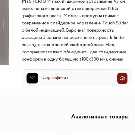
MYSTERIUM max ih шириной встраивания 45 см
ителей
мы хранения вещей
Переливы для моек
Светильники индивидуально
выполнена из японской стеклокерамики NEG
графитового цвета. Модель предусматривает
ля измельчителя
в
Светильники для декоратив
современное слайдерное управление Touch Slider
Точечные светильники
с белой индикацией. Варочная поверхность
Фильтры для воды
оснащена 3 зонами непрерывного нагрева Infinite
Трансформаторы
heating с технологией свободной зоны Flex,
Фильтры для воды
Аксессуары и комплектующ
которая позволяет объединять две стандартные
есителям
Картриджи для фильтров
конфорки в одну большую (180х300 мм), снимая
ограничения по размерам посуды. Благодаря
усилителю нагрева Booster, применимого к
Сертификат
PDF
свободным зонам, у вас появилась возможность
эффективно распределять мощность варочной
поверхности на необходимые для приготовления
зоны.
Аналогичные товары