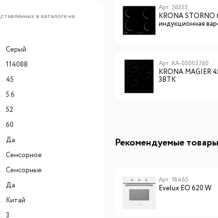
Арт: КА-00009447
Арт: 26355
KRONA GENESIS max 60
KRONA STORNO 6
ставленных в каталоге на
BL
индукционная вар
поверхность
(независимая)
Серый
Арт: КА-00001438
Арт: КА-00005760
114088
KRONA FORTE 60 BL
KRONA MAGIER 4
45
3BTK
5.6
52
60
Да
Рекомендуемые товар
Сенсорное
Сенсорные
Арт: CHHI000017
Арт: 18465
Да
Lex FBI 101 DF
Evelux EO 620 W
встраиваемый
Китай
морозильник
3