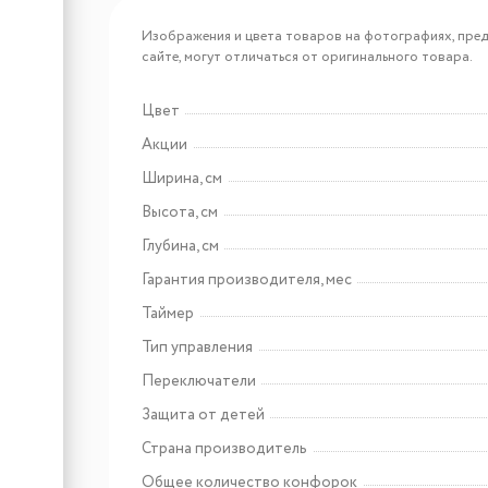
Арт: КА-00009445
KRONA GENESIS 60 BL G2
Изображения и цвета товаров на фотографиях, пред
сайте, могут отличаться от оригинального товара.
Цвет
Арт: КА-00005268
Акции
KRONA TELLER 60 BL/S K
Ширина, см
Высота, см
Глубина, см
Гарантия производителя, мес
Таймер
Тип управления
Переключатели
Арт: 427090
Защита от детей
Weissgauff Nissa Remote BL
Страна производитель
Общее количество конфорок