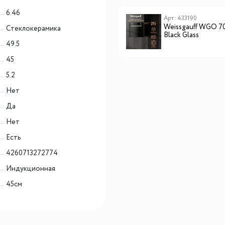
6.46
Арт: 433190
Weissgauff WGO 7
Cтеклокерамика
Black Glass
49.5
45
5.2
Нет
Да
Нет
Есть
4260713272774
Индукционная
45см