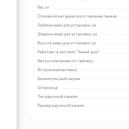
Вес, кг
Арт: 439048
Weissgauff Cover 600 Black
Основной материал изготовления панели
Глубина ниши для установки, см
Ширина ниши для установки, см
Высота ниши для установки, см
Работает в системе "Умный дом"
Автоотключение по таймеру
Встроенная вытяжка
Безимпульсный нагрев
Штрихкод
Тип варочной панели
Размер варочной панели