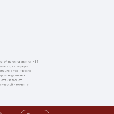
ртой на основании ст. 435
едавать достоверную
рмация о технических
 производителем в
т отличаться от
ктической к моменту
х