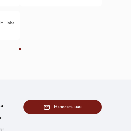
GHT БЕЗ
ка
Написать нам
я
ты