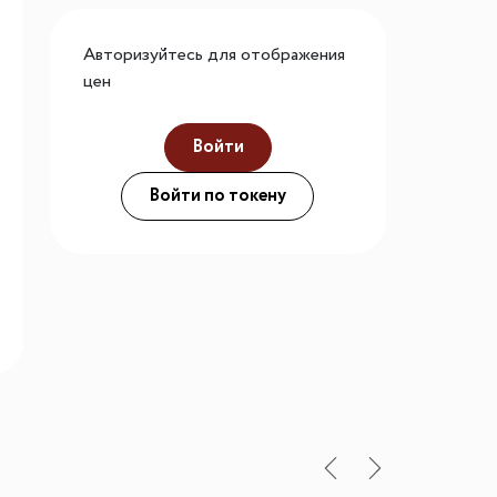
го размера
Авторизуйтесь для отображения
ной подсветки
цен
Войти
ие
Войти по токену