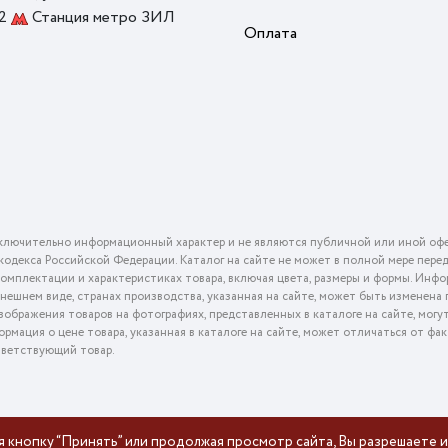
 2
Станция метро ЗИЛ
Оплата
ключительно информационный характер и не являются публичной или иной офе
го кодекса Российской Федерации. Каталог на сайте не может в полной мере пер
омплектации и характеристиках товара, включая цвета, размеры и формы. Инфо
внешнем виде, странах производства, указанная на сайте, может быть изменена
ображения товаров на фотографиях, представленных в каталоге на сайте, могу
ормация о цене товара, указанная в каталоге на сайте, может отличаться от фа
тветствующий товар.
я кнопку “Принять” или продолжая просмотр сайта, Вы разрешаете и