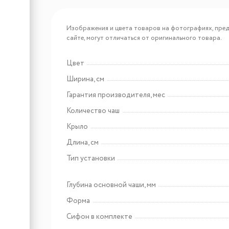
Арт: EMB-128A PVD Nano
Изображения и цвета товаров на фотографиях, пред
Coppery
EMAR EMB-128A PVD
сайте, могут отличаться от оригинального товара.
Nano Coppery
Цвет
Ширина, см
Арт: OL-101Y
EMAR OL-101Y
Гарантия производителя, мес
Количество чаш
Крыло
Длина, см
Тип установки
Глубина основной чаши, мм
Форма
Сифон в комплекте