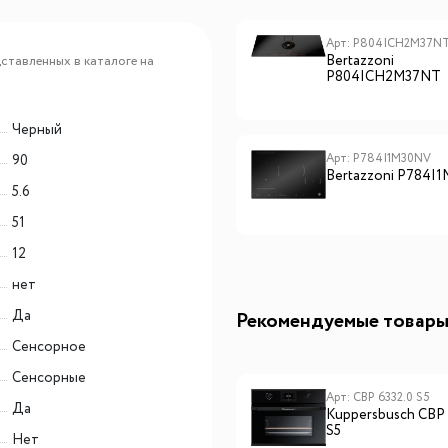
Арт: P804ICH2M30NC
Арт: P804ICH2M37N
Bertazzoni
Bertazzoni
ставленных в каталоге на
P804ICH2M30NC
P804ICH2M37NT
Черный
Арт: P784I1M30NV
90
Bertazzoni P784I
5.6
51
12
нет
Да
Рекомендуемые товар
Сенсорное
Сенсорные
Арт: CHTI000326
Арт: CBP 6332.0 S5
Да
Lex S 500 INOX
Kuppersbusch CBP 
воздухоочиститель
S5
Нет