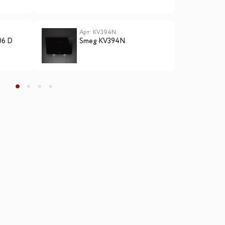
Арт: KV394N
А
06 D
Smeg KV394N
S