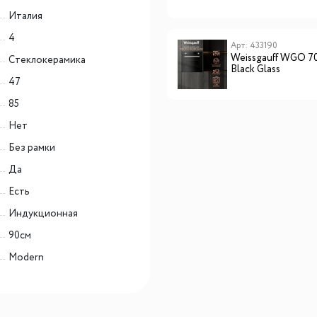
Италия
4
Арт: CHHI000017
Арт: 433190
Lex FBI 101 DF
Weissgauff WGO 7
Cтеклокерамика
встраиваемый
Black Glass
морозильник
47
85
Нет
Без рамки
Да
Есть
Индукционная
90см
Modern