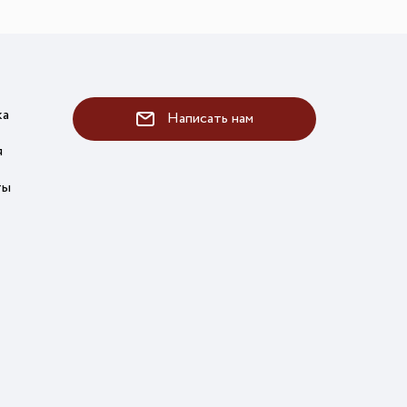
ка
Написать нам
я
ты