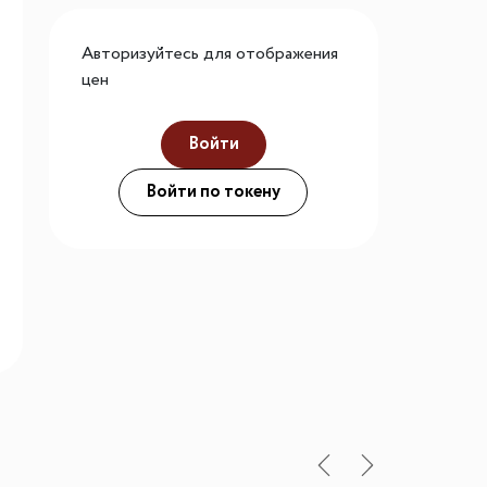
го размера
Авторизуйтесь для отображения
ной подсветки
цен
Войти
ие
Войти по токену