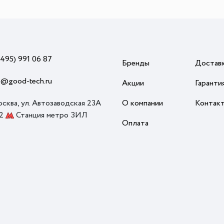
(495) 991 06 87
Бренды
Достав
o@good-tech.ru
Акции
Гаранти
осква, ул. Автозаводская 23А
О компании
Контак
 2
Станция метро ЗИЛ
Оплата