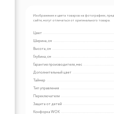
Арт: P604I1B26NV
Bertazzoni P604I1B26NV
Изображения и цвета товаров на фотографиях, пред
сайте, могут отличаться от оригинального товара.
Цвет
Арт: P905I2M30NV
Ширина, см
Bertazzoni P905I2M30NV
Высота, см
Глубина, см
Гарантия производителя, мес
Дополнительный цвет
Таймер
Тип управления
Переключатели
Арт: 433586
Защита от детей
Weissgauff Box 40 PB Inox
Конфорка WOK