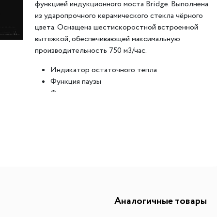
функцией индукционного моста Bridge. Выполнена
ителей
мы хранения вещей
Переливы для моек
Светильники индивидуально
из ударопрочного керамического стекла чёрного
цвета. Оснащена шестискоростной встроенной
ля измельчителя
в
Светильники для декоратив
вытяжкой, обеспечивающей максимальную
Точечные светильники
производительность 750 м3/час.
Фильтры для воды
Трансформаторы
Индикатор остаточного тепла
Фильтры для воды
Аксессуары и комплектующ
Функция паузы
есителям
Картриджи для фильтров
Функция индукционного моста
встраиваемые электрические приборы не
комплектуются вилкой для подключения к
электрической сети
Аналогичные товары