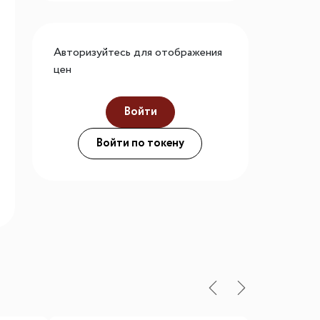
го размера
ной подсветки
Авторизуйтесь для отображения
цен
Войти
ие
Войти по токену