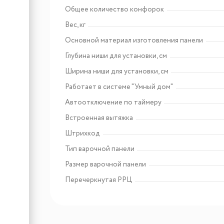
Общее количество конфорок
Арт: 427090
Вес, кг
Weissgauff Nissa Remote BL
Основной материал изготовления панели
Глубина ниши для установки, см
Ширина ниши для установки, см
Работает в системе "Умный дом"
Автоотключение по таймеру
Встроенная вытяжка
Штрихкод
Тип варочной панели
Размер варочной панели
Перечеркнутая РРЦ