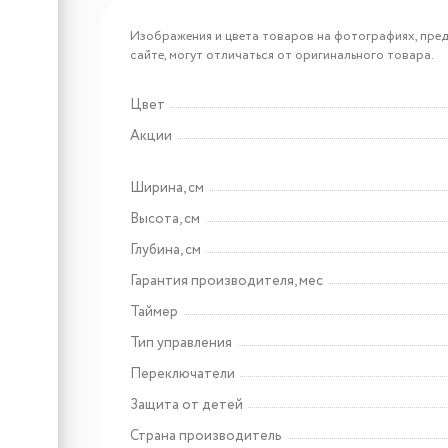
Арт: MEH453BK POWER
Meferi MEH453BK POWER
Изображения и цвета товаров на фотографиях, пред
сайте, могут отличаться от оригинального товара.
Цвет
Арт: MEH755BK ULTRA
Акции
Meferi MEH755BK ULTRA
Ширина, см
Высота, см
Глубина, см
Гарантия производителя, мес
Таймер
Тип управления
Переключатели
Арт: 433586
Weissgauff Box 40 PB Inox
Защита от детей
Страна производитель