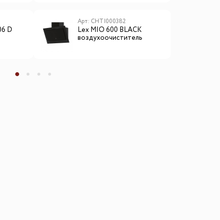
Арт: CHTI000382
А
06 D
Lex MIO 600 BLACK
L
воздухоочиститель
м