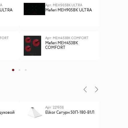
RA
Арт: MEH905BK ULTRA
А
 ULTRA
Meferi MEH905BK ULTRA
M
MFORT
Арт: MEH453BK COMFORT
А
Meferi MEH453BK
M
COMFORT
ы
Арт: 221958
А
духовой
Elikor Сатурн 50П-180-В1Л
L
I