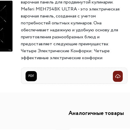
варочная панель для продвинутой кулинарии.
ителей
мы хранения вещей
Переливы для моек
Светильники индивидуально
Meferi MEH754BK ULTRA - это электрическая
варочная панель, созданная с учетом
ля измельчителя
в
Светильники для декоратив
потребностей опытных кулинаров. Она
Точечные светильники
обеспечивает надежную и удобную основу для
Фильтры для воды
Трансформаторы
приготовления разнообразных блюд и
предоставляет следующие преимущества:
Фильтры для воды
Аксессуары и комплектующ
Четыре Электрические Конфорки: Четыре
есителям
Картриджи для фильтров
эффективные электрические конфорки
позволяют вам готовить несколько блюд
одновременно, экономя ваше время и увеличивая
PDF
производительность в кухне.
Таймер: Встроенный таймер для каждой конфорки
обеспечивает точный контроль времени
приготовления, что помогает вам добиться
идеальных результатов.
Аналогичные товары
Автоматическое Выключение: Функция
автоматического выключения гарантирует вашу
безопасность, предотвращая случайное