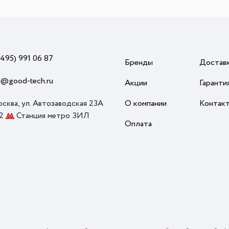
(495) 991 06 87
Бренды
Достав
o@good-tech.ru
Акции
Гаранти
осква, ул. Автозаводская 23А
О компании
Контак
 2
Станция метро ЗИЛ
Оплата