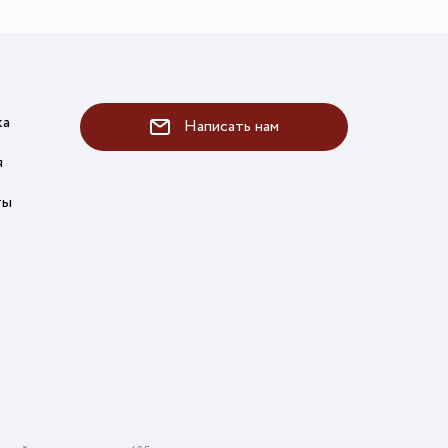
ка
Написать нам
я
ты