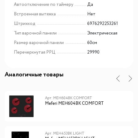
Автоотключение по таймеру
Да
Встроенная вытяжка
Нет
Штрихкод
6976292253261
Тип варочной панели
Электрическая
Размер варочной панели
60см
Перечеркнутая РРЦ
29990
Аналогичные товары
Арт: MEH604BK COMFORT
Meferi MEH604BK COMFORT
Арт: MEH453BK LIGHT