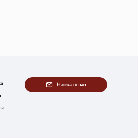
ка
Написать нам
я
ты