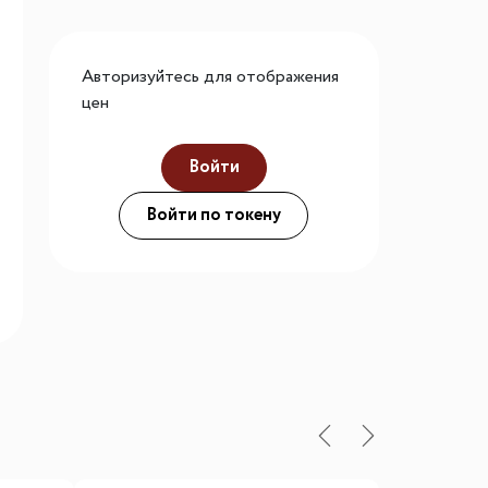
го размера
ной подсветки
Авторизуйтесь для отображения
цен
Войти
ие
Войти по токену