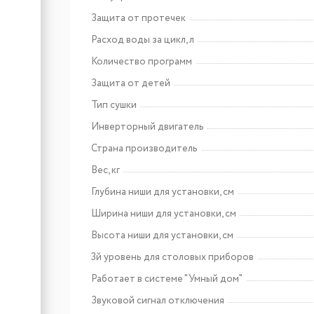
Защита от протечек
Арт: УТ000009727
Maunfeld EEHE.64.5EB\KG
Расход воды за цикл, л
Количество программ
Защита от детей
Тип сушки
Инверторный двигатель
Страна производитель
Вес, кг
Глубина ниши для установки, см
Ширина ниши для установки, см
Высота ниши для установки, см
3й уровень для столовых приборов
Работает в системе "Умный дом"
Звуковой сигнал отключения