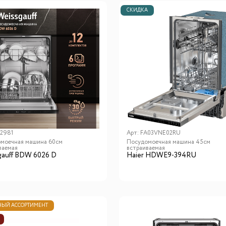
СКИДКА
2981
Арт:
FA03VNE02RU
моечная машина 60см
Посудомоечная машина 45см
ваемая
встраиваемая
gauff BDW 6026 D
Haier HDWE9-394RU
ЫЙ АССОРТИМЕНТ