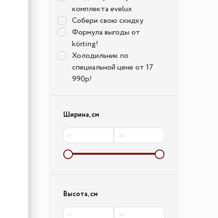
комплекта evelux
Собери свою скидку
Формула выгоды от
körting!
Холодильник по
специальной цене от 17
990р!
Ширина, см
от
до
Высота, см
от
до