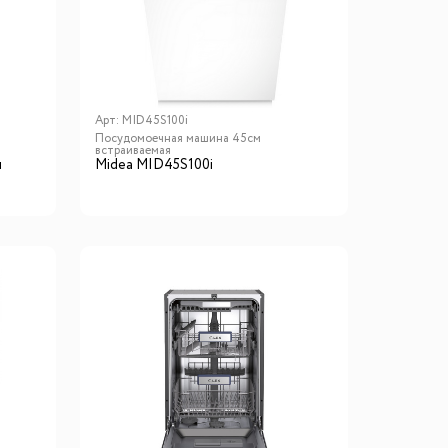
го размера
ной подсветки
Арт:
MID45S100i
Посудомоечная машина 45см
встраиваемая
ие
я
Midea MID45S100i