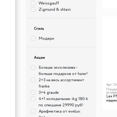
Weissgauff
Zigmund & shtain
Стиль
Модерн
Акции
Больше эксклюзива -
больше подарков от haier!
2=3 на весь ассортимент
Арт:
C
franke
Посудо
3=4 graude
встраи
Lex P
4+1 холодильник ikg 180.4
машин
по спеццене 29990 руб!
Арифметика от evelux: