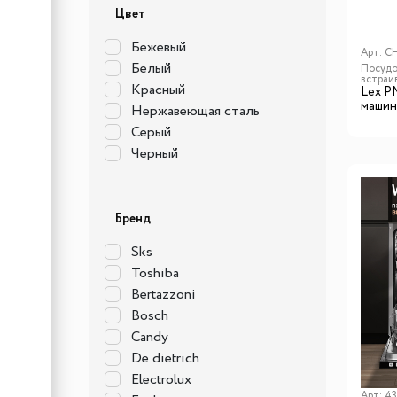
Цвет
Бежевый
Арт:
C
Белый
Посудо
встраи
Красный
Lex P
машин
Нержавеющая сталь
Серый
Черный
Бренд
Sks
Toshiba
Bertazzoni
Bosch
Candy
De dietrich
Electrolux
Арт:
43