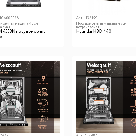
HGA000026
Арт:
1198159
моечная машина 45см
Посудомоечная машина 45см
ваемая
встраиваемая
M 4553N посудомоечная
Hyundai HBD 440
а
2977
Арт:
432984