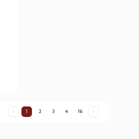
я
1
2
3
4
16