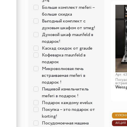
3=4
Больше комплект meferi –
больше скидка
Выгодный комплект с
духовым шкафом от smeg!
Духовой шкаф maunfeld в
подарок!
Каскад скидок от graude
Кофеварка maunfeld в
подарок
Микроволновая печь
Арт:
43
встраиваемая meferi в
Посудо
подарок !
встраи
Weiss
Пищевой измельчитель
meferi в подарок !
Подарок каждому evelux
Покупка – это подарок от
korting!
КУХОНН
Посудомоечная машина
АКЦИЯ