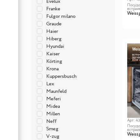
Evelux
Посудо
Franke
встраи
Weiss
Fulgor milano
Graude
Haier
Hiberg
Hyundai
Kaiser
Körting
Krona
Kuppersbusch
Lex
Maunfeld
Meferi
Midea
Millen
Арт:
4
Neff
Посудо
Smeg
встраи
Weiss
V-zug