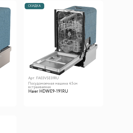
СКИДКА
Арт:
FA03VSE01RU
Посудомоечная машина 45см
встраиваемая
Haier HDWE9-191RU