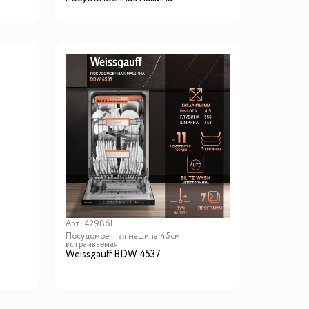
Арт:
429861
Посудомоечная машина 45см
встраиваемая
Weissgauff BDW 4537