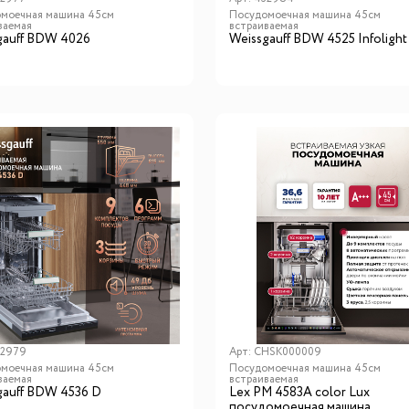
моечная машина 45см
Посудомоечная машина 45см
ваемая
встраиваемая
gauff BDW 4026
Weissgauff BDW 4525 Infolight
32979
Арт:
CHSK000009
моечная машина 45см
Посудомоечная машина 45см
ваемая
встраиваемая
gauff BDW 4536 D
Lex PM 4583А color Lux
посудомоечная машина