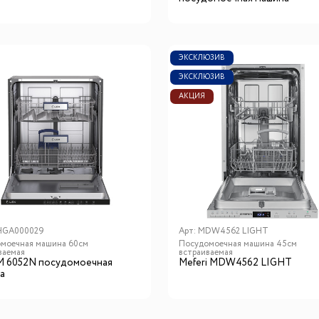
ЭКСКЛЮЗИВ
ЭКСКЛЮЗИВ
АКЦИЯ
HGA000029
Арт:
MDW4562 LIGHT
моечная машина 60см
Посудомоечная машина 45см
ваемая
встраиваемая
M 6052N посудомоечная
Meferi MDW4562 LIGHT
а