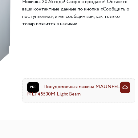
Новинка 2026 года! Скоро в продаже! Оставьте
ителей
мы хранения вещей
Переливы для моек
Светильники индивидуально
ваши контактные данные по кнопке «Сообщить о
поступлении», и мы сообщим вам, как только
ля измельчителя
в
Светильники для декоратив
товар появится в наличии.
Точечные светильники
Фильтры для воды
Трансформаторы
Фильтры для воды
Аксессуары и комплектующ
есителям
Картриджи для фильтров
Посудомоечная машина MAUNFELD
PDF
MLP45530M Light Beam