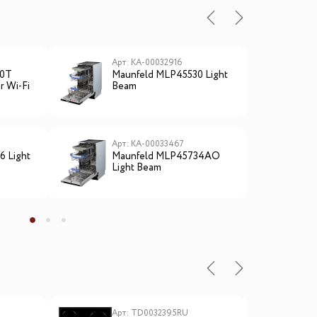
Арт: КА-00032916
А
30T
Maunfeld MLP45530 Light
M
r Wi-Fi
Beam
B
Арт: КА-00033467
А
 Light
Maunfeld MLP45734AO
M
Light Beam
B
ы
Арт: TD0032395RU
А