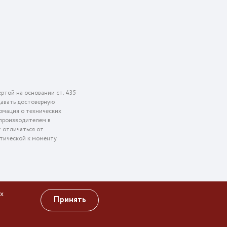
ртой на основании ст. 435
едавать достоверную
рмация о технических
 производителем в
т отличаться от
ктической к моменту
х
Принять