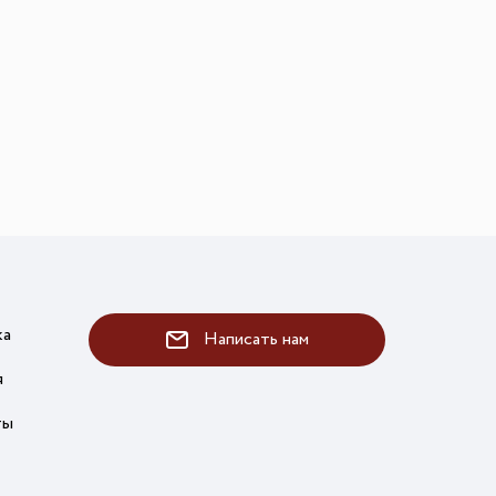
ка
Написать нам
я
ты