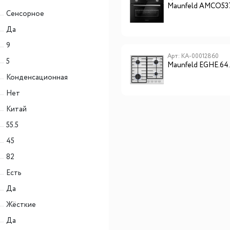
Haier HHY-C32RVB
Maunfeld AMCO53
Сенсорное
Да
9
Арт: КА-00012860
5
Maunfeld EGHE.6
Конденсационная
Нет
Китай
55.5
45
82
Есть
Да
Жёсткие
Да