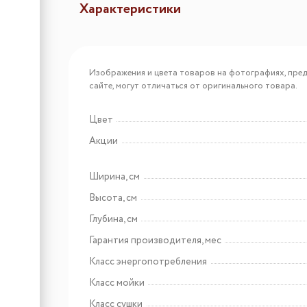
Характеристики
Арт: КА-00023209
Maunfeld MLP45331T Light
Изображения и цвета товаров на фотографиях, пред
Beam Wi-Fi
сайте, могут отличаться от оригинального товара.
Цвет
Арт: КА-00023188
Акции
Maunfeld MLP-08S Light
Beam
Ширина, см
Высота, см
Глубина, см
Гарантия производителя, мес
Класс энергопотребления
Класс мойки
Класс сушки
Арт: УТ000009727