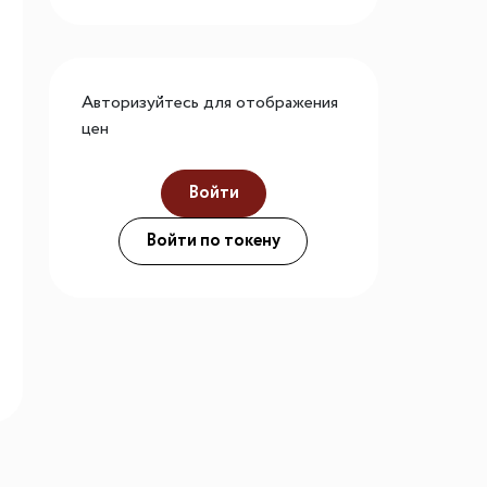
го размера
ной подсветки
Авторизуйтесь для отображения
цен
ие
Войти
Войти по токену