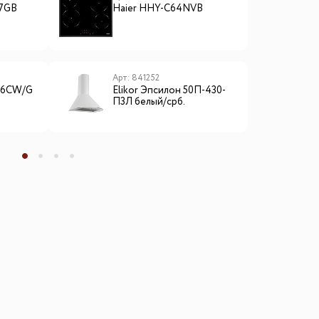
7GB
Haier HHY-C64NVB
E
Арт: 841252
А
4.6CW/G
Elikor Эпсилон 50П-430-
M
П3Л белый/срб.
н