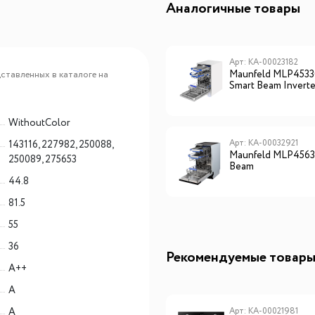
Аналогичные товары
Арт: КА-00032923
Арт: КА-00023182
Maunfeld MLP45738AOT
Maunfeld MLP453
ставленных в каталоге на
Smart Beam
Smart Beam Inverte
WithoutColor
Арт: КА-00023194
Арт: КА-00032921
143116, 227982, 250088,
Maunfeld MLP4249G02
Maunfeld MLP45636
250089, 275653
Light Beam
Beam
44.8
81.5
55
36
Рекомендуемые товар
A++
A
A
Арт: TD0042778RU
Арт: КА-00021981