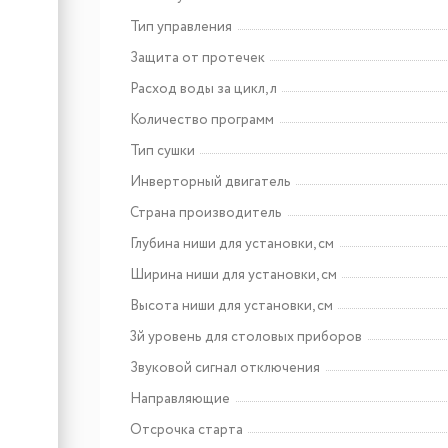
Maunfeld EEHE.64.5EB\KG
Тип управления
Защита от протечек
Расход воды за цикл, л
Арт: MIH302WH COMFORT
Количество программ
PLUS
Meferi MIH302WH
Тип сушки
COMFORT PLUS
Инверторный двигатель
Страна производитель
Глубина ниши для установки, см
Ширина ниши для установки, см
Высота ниши для установки, см
3й уровень для столовых приборов
Звуковой сигнал отключения
Направляющие
Отсрочка старта