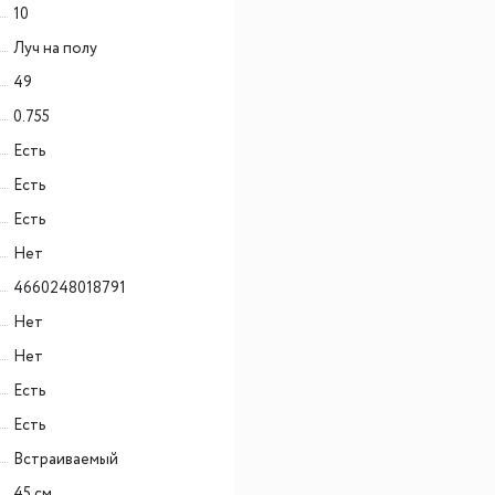
10
Луч на полу
49
0.755
Есть
Есть
Есть
Нет
4660248018791
Нет
Нет
Есть
Есть
Встраиваемый
45 см