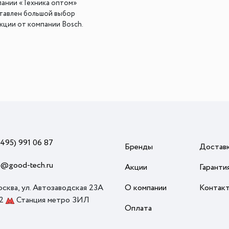
пании «Техника оптом»
тавлен большой выбор
кции от компании Bosch.
(495) 991 06 87
Бренды
Достав
o@good-tech.ru
Акции
Гаранти
осква, ул. Автозаводская 23А
О компании
Контак
 2
Станция метро ЗИЛ
Оплата