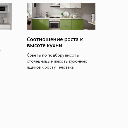
го размера
ной подсветки
Соотношение роста к
высоте кухни
ие
.
Советы по подбору высоты
столешницы и высоты кухонных
ящиков к росту человека.