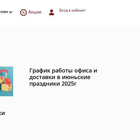
Вход в кабинет
елям
Акции
зилкой
озилкой
йственных
остирочной
ей
и
График работы офиса и
и напитков
доставки в июньские
борудование
праздники 2025г
ки
ва.