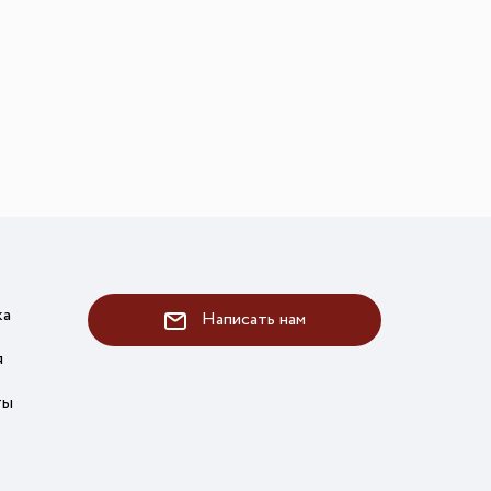
ка
Написать нам
я
ты