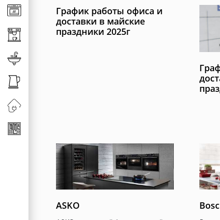
График работы офиса и
Клавиши для измельч
Универсальные систе
доставки в майские
Сменная горловина д
Хранение аксессуаро
праздники 2025г
Хранение обуви
Смесители
Штанги
Граф
Смесители для кухни
дост
праз
Сменные шланги к см
ASKO
Bosc