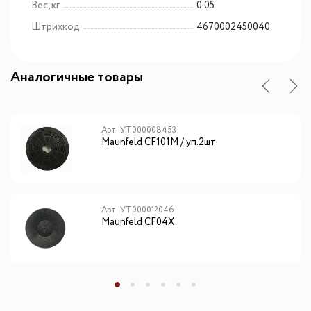
Вес, кг
0.05
Штрихкод
4670002450040
Аналогичные товары
Арт: УТ000008453
Maunfeld CF101М / уп.2шт
Арт: УТ000012046
Maunfeld CF04X