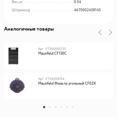
Вес, кг
0.04
Штрихкод
4670002458145
Аналогичные товары
Арт: УТ000000725
Maunfeld CF130С
Арт: УТ000012154
Maunfeld Фильтр угольный CF02X