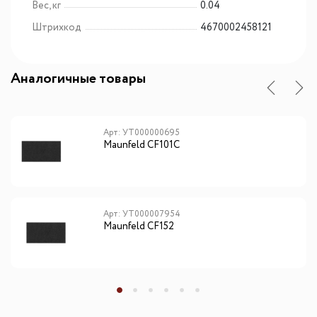
Вес, кг
0.04
Штрихкод
4670002458121
Аналогичные товары
Арт: УТ000000695
Maunfeld CF101С
Арт: УТ000007954
Maunfeld CF152