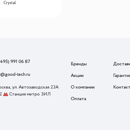
Crystal
(495) 991 06 87
Бренды
Достав
o@good-tech.ru
Акции
Гаранти
осква, ул. Автозаводская 23А
О компании
Контак
 2
Станция метро ЗИЛ
Оплата