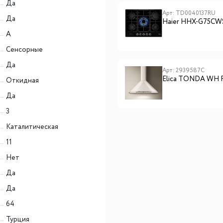
Да
Арт: HRB32310CB
Арт: TD0040137RU
Да
AEG HRB32310CB
Haier HHX-G75CW
A
Сенсорные
Да
Арт: КА-00013522
Арт: 2939587C
Maunfeld
Elica TONDA WH 
Откидная
EGHG.32.63CBG/G
Да
3
Каталитическая
11
Нет
Да
Да
64
Турция