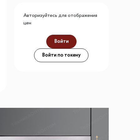
го размера
Авторизуйтесь для отображения
ной подсветки
цен
Войти
ие
Войти по токену