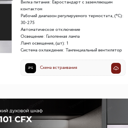
Вилка питания: Евростандарт с заземляющим
ителей
мы хранения вещей
Переливы для моек
Светильники индивидуально
контактом
Рабочий диапазон регулируемого термостата, (°C):
ля измельчителя
в
Светильники для декоратив
30-275
Точечные светильники
Автоматическое отключение
Фильтры для воды
Трансформаторы
Освещение: Галогенная лампа
Ламп освещения, (шт): 1
Фильтры для воды
Аксессуары и комплектующ
Система охлаждения: Тангенциальный вентилятор
есителям
Картриджи для фильтров
Схема встраивания
JPG