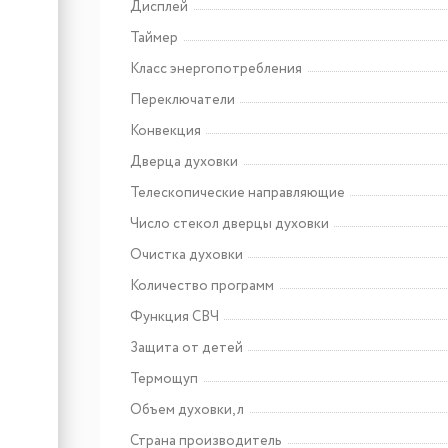
Дисплей
Арт: УТ000009727
Таймер
Maunfeld EEHE.64.5EB\KG
Класс энергопотребления
Переключатели
Конвекция
Арт: CHPE000091
Lex EVI 3020B I BL панель
Дверца духовки
стеклокерамическая
индукционная
Телескопические направляющие
Число стекол дверцы духовки
Очистка духовки
Количество программ
Функция СВЧ
Защита от детей
Термощуп
Объем духовки, л
Страна производитель