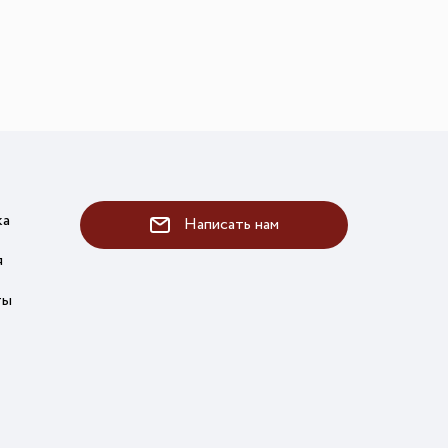
ка
Написать нам
я
ты