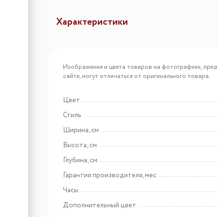
Характеристики
Арт: 17166
Körting OKB 3250 GNBX
Изображения и цвета товаров на фотографиях, пред
MW
сайте, могут отличаться от оригинального товара.
Цвет
Арт: 91
Стиль
Körting OKB 561 CFX
Ширина, см
Высота, см
Глубина, см
Гарантия производителя, мес
Часы
Дополнительный цвет