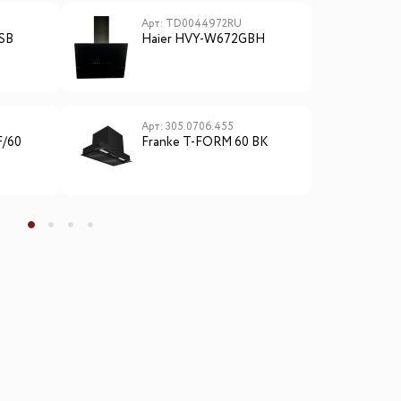
Арт: TD0044972RU
А
SB
Haier HVY-W672GBH
H
Арт: 305.0706.455
А
F/60
Franke T-FORM 60 BK
K