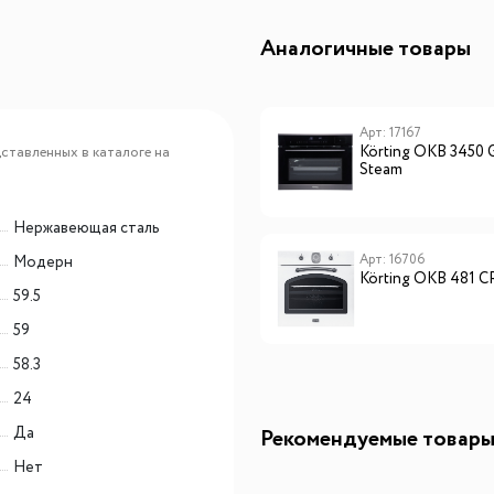
Аналогичные товары
Арт: 17811
Арт: 17167
Körting OKB 4911 CRGW
Körting OKB 3450
ставленных в каталоге на
Steam
Нержавеющая сталь
Арт: 5755
Арт: 16706
Модерн
Körting OKB 4630 CMX
Körting OKB 481 C
59.5
59
58.3
24
Да
Рекомендуемые товар
Нет