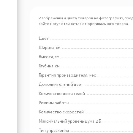
Арт: TD0028561RU
Haier HVX-W692GW
Изображения и цвета товаров на фотографиях, пред
сайте, могут отличаться от оригинального товара.
Цвет
Арт: FC54A3E00RU
Ширина, см
Haier HVQ-D4606W
Высота, см
Глубина, см
Гарантия производителя, мес
Дополнительный цвет
Количество двигателей
Режимы работы
Количество скоростей
Максимальный уровень шума, дБ
Тип управления