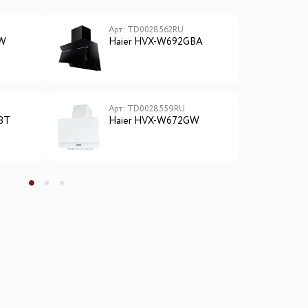
Арт: TD0028562RU
А
6W
Haier HVX-W692GBA
H
Арт: TD0028559RU
А
BT
Haier HVX-W672GW
H