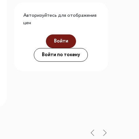
го размера
Авторизуйтесь для отображения
ной подсветки
цен
Войти
ие
Войти по токену