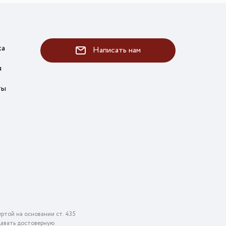
ка
Написать нам
я
ты
ртой на основании ст. 435
едавать достоверную