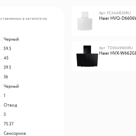
Арт: TD0028563RU
Арт: FC54A1E00RU
Haier HVX-W992GBA
Haier HVQ-D660
ставленных в каталоге на
Черный
Арт: FC54A0E00RU
Арт: TD0049665RU
59.5
Haier HVQ-D4606B
Haier HVX-W662G
45
39.5
36
Черный
1
Отвод
3
75.37
Сенсорное