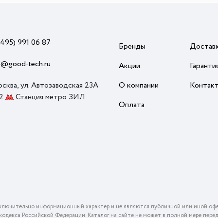
(495) 991 06 87
Бренды
Достав
o@good-tech.ru
Акции
Гаранти
осква, ул. Автозаводская 23А
О компании
Контак
 2
Станция метро ЗИЛ
Оплата
ключительно информационный характер и не являются публичной или иной офе
го кодекса Российской Федерации. Каталог на сайте не может в полной мере пер