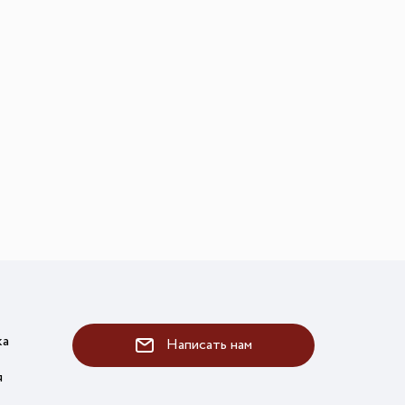
ка
Написать нам
я