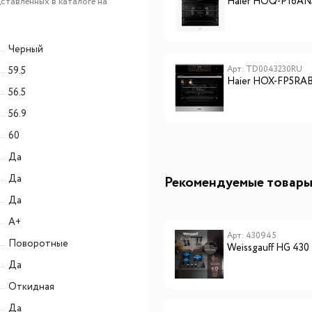
Haier HOD-TM09PGB
Haier HOQ-P16A
ставленных в каталоге на
Черный
Арт: FY001TE0ARU
Арт: TD0043230RU
59.5
Haier HOQ-F6QSN3DG
Haier HOX-FP5RA
56.5
56.9
60
Да
Да
Рекомендуемые товар
Да
A+
Арт: CHPE000009
Арт: 430945
Поворотные
Lex EVH 320B BL панель
Weissgauff HG 43
стеклокерамическая
Да
электрическая
Откидная
Да