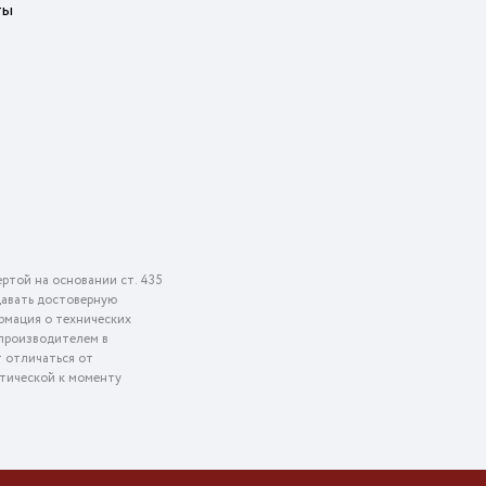
ты
ртой на основании ст. 435
едавать достоверную
рмация о технических
 производителем в
т отличаться от
ктической к моменту