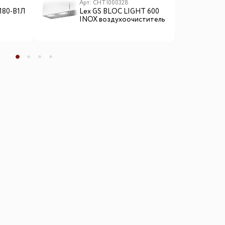
Арт: CHTI000328
А
-180-В1Л
Lex GS BLOC LIGHT 600
W
INOX воздухоочиститель