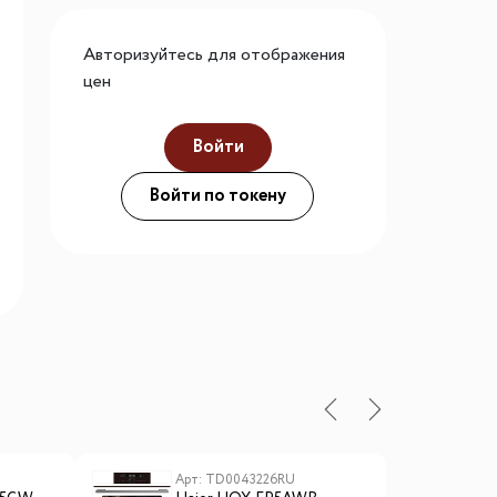
го размера
Авторизуйтесь для отображения
ной подсветки
цен
Войти
ие
Войти по токену
Арт: TD0043226RU
А