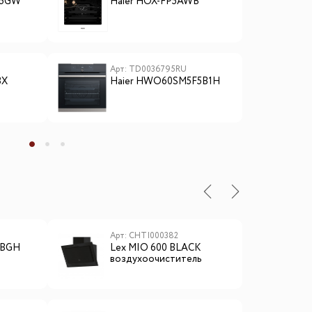
N5GW
Haier HOX-FP5AWB
H
Арт: TD0036795RU
А
BX
Haier HWO60SM5F5B1H
H
ы
Арт: CHTI000382
А
0 BGH
Lex MIO 600 BLACK
L
воздухоочиститель
м