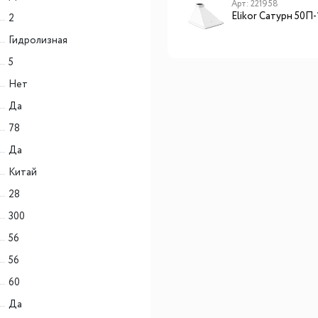
Арт: CHAO000218
Арт: 221958
Lex GVS 321 IX газовая
Elikor Сатурн 50П
2
панель
Гидролизная
5
Нет
Да
78
Да
Китай
28
300
56
56
60
Да