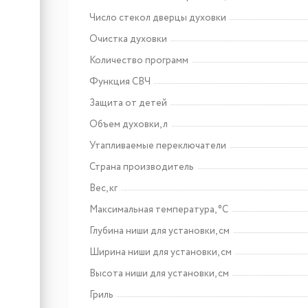
Арт: CHPE000091
Lex EVI 3020B I BL панель
Число стекол дверцы духовки
стеклокерамическая
индукционная
Очистка духовки
Количество программ
Функция СВЧ
Защита от детей
Объем духовки, л
Утапливаемые переключатели
Страна производитель
Вес, кг
Максимальная температура, °C
Глубина ниши для установки, см
Ширина ниши для установки, см
Высота ниши для установки, см
Гриль