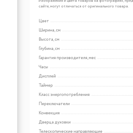
Haier HOX-P11HFX
Изображения и цвета товаров на фотографиях, пред
сайте, могут отличаться от оригинального товара.
Цвет
Арт: TD0025551RU
Ширина, см
Haier HOX-P11HGB
Высота, см
Глубина, см
Гарантия производителя, мес
Часы
Дисплей
Таймер
Класс энергопотребления
Арт: УТ000009727
Переключатели
Maunfeld EEHE.64.5EB\KG
Конвекция
Дверца духовки
Телескопические направляющие