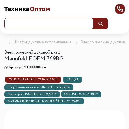
ика
Шкафы духовые встраиваемые
Электрические духовые 
Электрический духовой шкаф
Maunfeld EOEM.769BG
Артикул:
УТ000010274
МОЖНО ЗАКАЗАТЬ С УСТАНОВКОЙ
СКИДКА
Посудомоечная машина MAUNFELD в подарок
Кофеварка MAUNFELD в ПОДАРОК
СОБЕРИ СВОЮ СКИДКУ
ХОЛОДИЛЬНИК по СПЕЦИАЛЬНОЙ ЦЕНЕ от 17 990р!