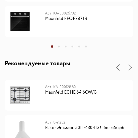
Арт: КА-00026732
Maunfeld FEOF7871B
Рекомендуемые товары
Арт: КА-00012860
Maunfeld EGHE.64.6CW/G
Арт: 841252
Elikor Эпсилон 50П-430-П3Л белый/срб.