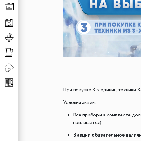
Клавиши для измельч
Универсальные систе
Сменная горловина д
Хранение аксессуаро
Хранение обуви
Смесители
Штанги
Смесители для кухни
Сменные шланги к см
При покупке 3-х единиц техники Х
Условия акции:
Все приборы в комплекте дол
прилагается).
В акции обязательное налич