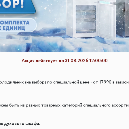
ителей
мы хранения вещей
Переливы для моек
Светильники индивидуально
ля измельчителя
в
Светильники для декоратив
Точечные светильники
Фильтры для воды
Трансформаторы
Фильтры для воды
Аксессуары и комплектующ
есителям
Картриджи для фильтров
Акция действует до 31.08.2026 12:00:00
олодильник (на выбор) по специальной цене - от 17990 в зави
жны быть из разных товарных категорий специального ассорти
ие духового шкафа.