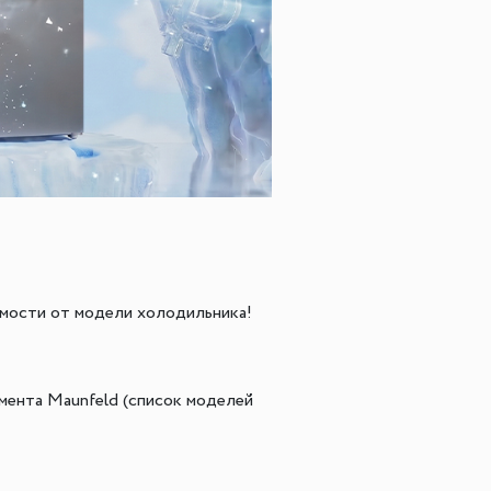
го размера
ной подсветки
ие
симости от модели холодильника!
мента Maunfeld (список моделей