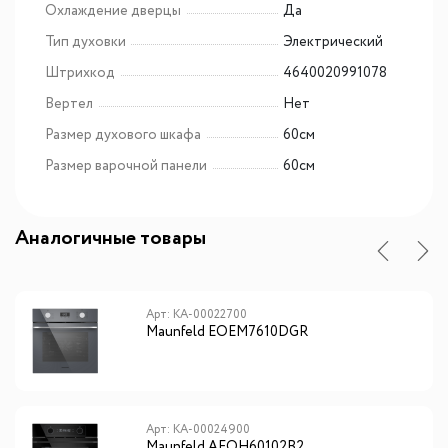
Охлаждение дверцы
Да
Тип духовки
Электрический
Штрихкод
4640020991078
Вертел
Нет
Размер духового шкафа
60см
Размер варочной панели
60см
Аналогичные товары
Арт: КА-00022700
Maunfeld EOEM7610DGR
Арт: КА-00024900
Maunfeld AEOH60102B2