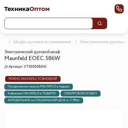
ика
Шкафы духовые встраиваемые
Электрические духовые 
Электрический духовой шкаф
Maunfeld EOEС.586W
Артикул:
УТ000008041
МОЖНО ЗАКАЗАТЬ С УСТАНОВКОЙ
Посудомоечная машина MAUNFELD в подарок
Кофеварка MAUNFELD в ПОДАРОК
СОБЕРИ СВОЮ СКИДКУ
ХОЛОДИЛЬНИК по СПЕЦИАЛЬНОЙ ЦЕНЕ от 17 990р!