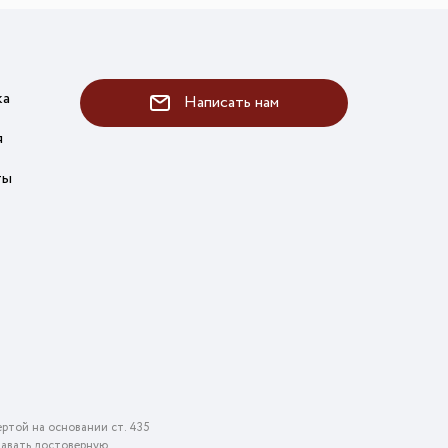
ка
Написать нам
я
ты
ртой на основании ст. 435
едавать достоверную