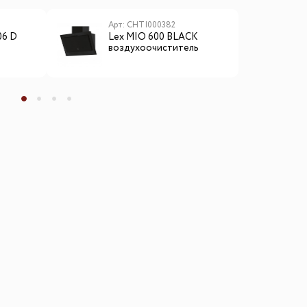
Арт: CHTI000382
А
06 D
Lex MIO 600 BLACK
L
воздухоочиститель
м