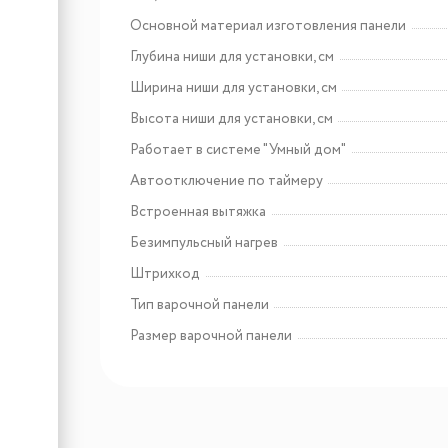
Основной материал изготовления панели
Арт: CHTI000326
Lex S 500 INOX
Глубина ниши для установки, см
воздухоочиститель
Ширина ниши для установки, см
Высота ниши для установки, см
Работает в системе "Умный дом"
Автоотключение по таймеру
Встроенная вытяжка
Безимпульсный нагрев
Штрихкод
Тип варочной панели
Размер варочной панели