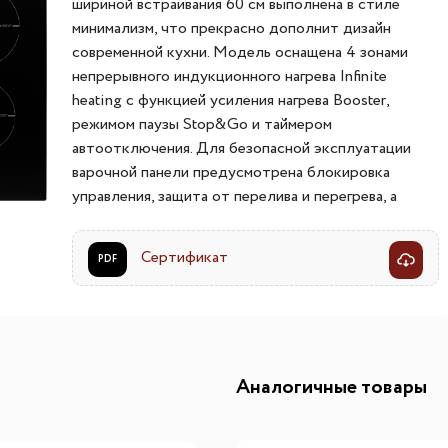
шириной встраивания 60 см выполнена в стиле
ителей
мы хранения вещей
Переливы для моек
Светильники индивидуально
минимализм, что прекрасно дополнит дизайн
современной кухни. Модель оснащена 4 зонами
ля измельчителя
в
Светильники для декоратив
непрерывного индукционного нагрева Infinite
Точечные светильники
heating с функцией усиления нагрева Booster,
Фильтры для воды
режимом паузы Stop&Go и таймером
Трансформаторы
автоотключения. Для безопасной эксплуатации
Фильтры для воды
Аксессуары и комплектующ
варочной панели предусмотрена блокировка
есителям
Картриджи для фильтров
управления, защита от перелива и перегрева, а
также датчик автоматического определения
посуды, благодаря которому нагрев зоны не
Сертификат
PDF
начнется, если на ней нет подходящей посуды.
Аналогичные товары