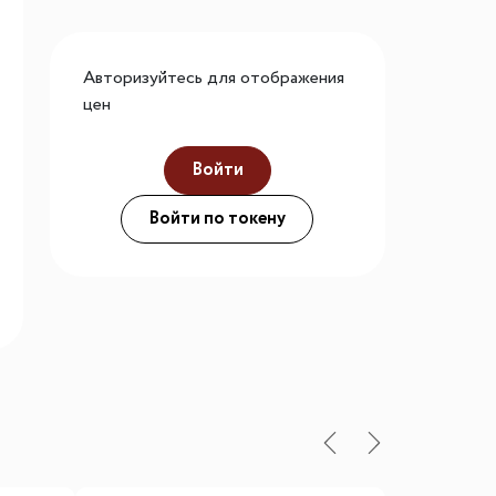
го размера
ной подсветки
Авторизуйтесь для отображения
цен
Войти
ие
Войти по токену