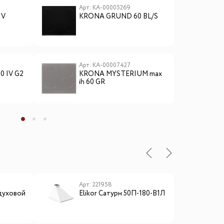
Арт: КА-00005269
А
IV
KRONA GRUND 60 BL/S
K
Арт: КА-00007427
А
0 IV G2
KRONA MYSTERIUM max
K
ih 60 GR
ы
Арт: 221958
А
духовой
Elikor Сатурн 50П-180-В1Л
L
I