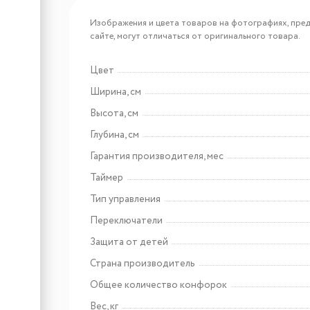
Арт: 26363
KRONA OMBRA 45 BL
Изображения и цвета товаров на фотографиях, пред
сайте, могут отличаться от оригинального товара.
Цвет
Арт: КА-00004353
Ширина, см
KRONA VENTO 45 IV B
Высота, см
Глубина, см
Гарантия производителя, мес
Таймер
Тип управления
Переключатели
Защита от детей
Арт: TD0038730RU
Страна производитель
Haier HVX-C471IW
Общее количество конфорок
Вес, кг