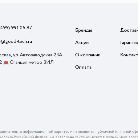
(495) 991 06 87
Бренды
Достав
o@good-tech.ru
Акции
Гаранти
осква, ул. Автозаводская 23А
О компании
Контак
 2
Станция метро ЗИЛ
Оплата
ключительно информационный характер и не являются публичной или иной офе
го кодекса Российской Федерации. Каталог на сайте не может в полной мере пер