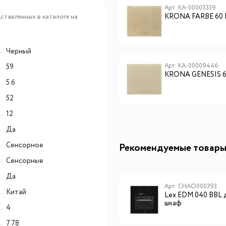
Арт: КА-00001049
Арт: КА-00005339
KRONA MERIDIANA 60
KRONA FARBE 60 
ставленных в каталоге на
WH индукционная
варочная поверхность
(независимая)
Черный
Арт: КА-00005337
Арт: КА-00009446
59
KRONA FARBE 60 BL
KRONA GENESIS 6
5.6
52
12
Да
Сенсорное
Рекомендуемые товар
Сенсорные
Да
Арт: CHHI000017
Арт: CHAO000393
Китай
Lex FBI 101 DF
Lex EDM 040 BBL 
встраиваемый
шкаф
4
морозильник
7.78