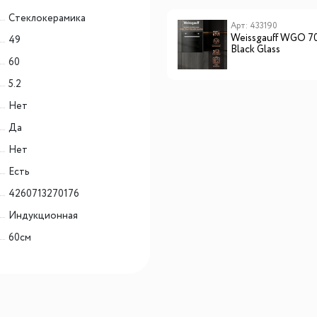
Cтеклокерамика
Арт: 433190
Weissgauff WGO 7
49
Black Glass
60
5.2
Нет
Да
Нет
Есть
4260713270176
Индукционная
60см