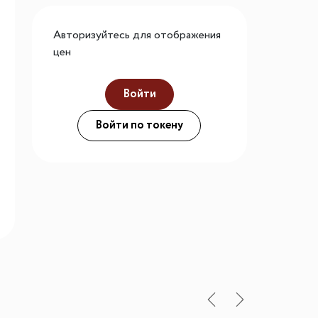
го размера
Авторизуйтесь для отображения
ной подсветки
цен
Войти
ие
Войти по токену