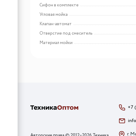
Сифон в комплекте
Угловая мойка
Клапан-автомат
Отверстие под смеситель
Материал мойки
+7 
inf
г. М
Авторские права © 2012–2026 Техника