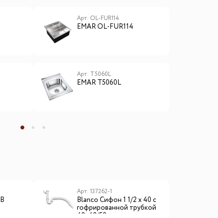
Арт: OL-FUR114
А
EMAR OL-FUR114
E
D
Арт: T5060L
А
EMAR T5060L
E
ы
Арт: 137262-1
6B
Blanсo Сифон 1 1/2 х 40 с
гофрированной трубкой
40х40/50