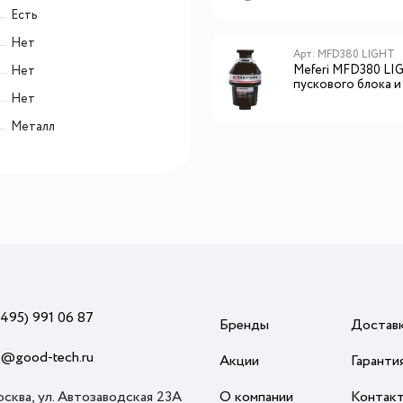
Есть
Нет
Арт: MFD380 LIGHT
Meferi MFD380 LI
Нет
пускового блока и
Нет
пневмокнопки
Металл
(495) 991 06 87
Бренды
Достав
o@good-tech.ru
Акции
Гаранти
осква, ул. Автозаводская 23А
О компании
Контак