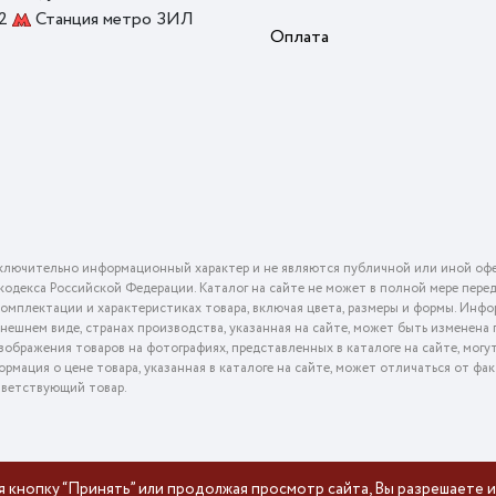
 2
Станция метро ЗИЛ
Оплата
ключительно информационный характер и не являются публичной или иной офе
го кодекса Российской Федерации. Каталог на сайте не может в полной мере пер
омплектации и характеристиках товара, включая цвета, размеры и формы. Инфо
внешнем виде, странах производства, указанная на сайте, может быть изменена
ображения товаров на фотографиях, представленных в каталоге на сайте, могу
ормация о цене товара, указанная в каталоге на сайте, может отличаться от фа
тветствующий товар.
я кнопку “Принять” или продолжая просмотр сайта, Вы разрешаете и