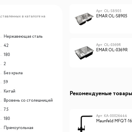
Арт: OL-357
Арт: OL-S8905
EMAR OL-357
EMAR OL-S8905
ставленных в каталоге на
Нержавеющая сталь
Арт: EMB-540(UN) PVD Nano
Арт: OL-0369R
42
EMAR OL-0369R
Satin
180
EMAR EMB-540(UN) PVD
Nano Satin
2
Без крыла
59
Китай
Рекомендуемые товар
Вровень со столешницей
7.5
Арт: КА-00026444
180
Maunfeld MFQT-1
Прямоугольная