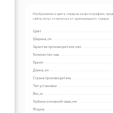
Арт: EMB-127A PVD Nano
Изображения и цвета товаров на фотографиях, пред
Coppery
EMAR EMB-127A PVD
сайте, могут отличаться от оригинального товара.
Nano Coppery
Цвет
Ширина, см
Арт: EMB-128A PVD Nano Dark
EMAR EMB-128A PVD
Гарантия производителя, мес
Nano Dark
Количество чаш
Крыло
Длина, см
Страна производитель
Тип установки
Вес, кг
Глубина основной чаши, мм
Форма