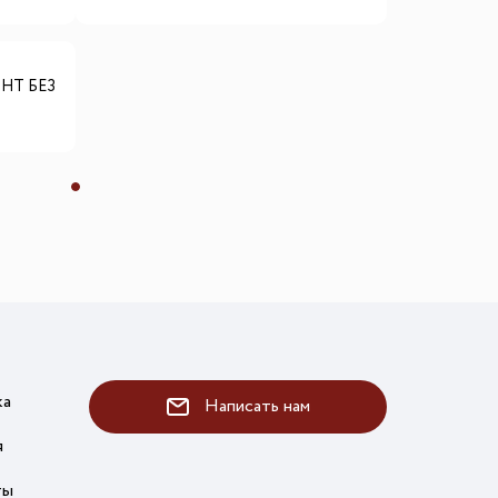
GHT БЕЗ
ка
Написать нам
я
ты