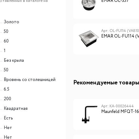
EMAR EMB-117A PVD
EMAR OL-357
ставленных в каталоге на
Nano Satine
Золото
Арт: 130A
Арт: OL-FU114 (VA810
50
EMAR 130A
EMAR OL-FU114 (
60
1
Без крыла
50
Вровень со столешницей
Рекомендуемые товар
6.5
200
Арт: КА-00026444
Квадратная
Maunfeld MFQT-1
Есть
Нет
Нет