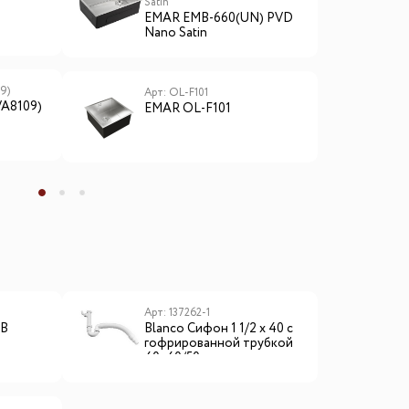
E
Satin
EMAR EMB-660(UN) PVD
Nano Satin
9)
А
Арт: OL-F101
VA8109)
E
EMAR OL-F101
D
ы
Арт: 137262-1
6B
Blanсo Сифон 1 1/2 х 40 с
гофрированной трубкой
40х40/50