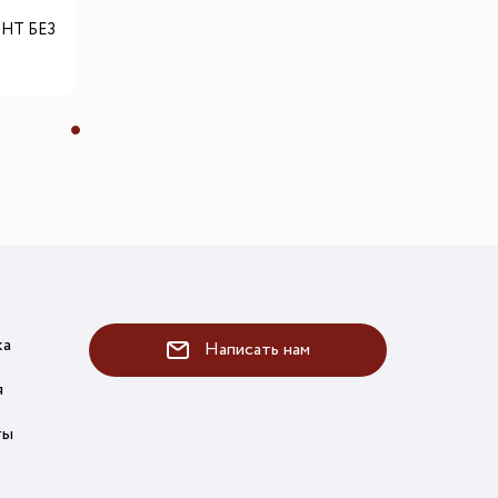
GHT БЕЗ
ка
Написать нам
я
ты