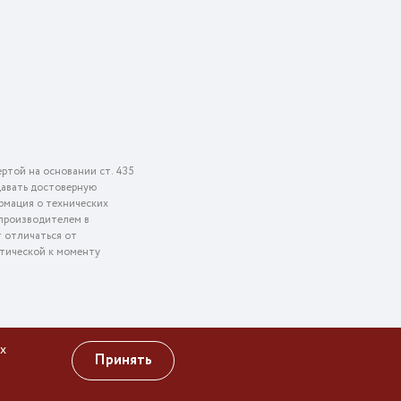
ртой на основании ст. 435
едавать достоверную
рмация о технических
 производителем в
т отличаться от
ктической к моменту
х
Принять