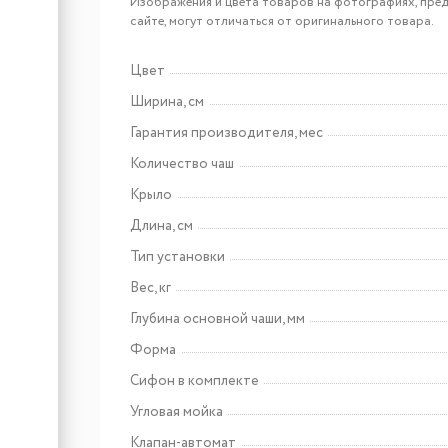
Изображения и цвета товаров на фотографиях, пред
Coppery
EMAR EMB-117A PVD
сайте, могут отличаться от оригинального товара.
Nano Coppery
Цвет
Ширина, см
Арт: EMB-128A PVD Nano
Coppery
Гарантия производителя, мес
EMAR EMB-128A PVD
Nano Coppery
Количество чаш
Крыло
Длина, см
Тип установки
Вес, кг
Глубина основной чаши, мм
Форма
Сифон в комплекте
Угловая мойка
Клапан-автомат