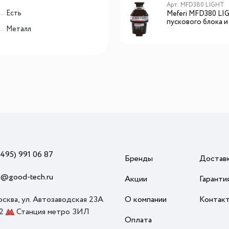
Арт: MFD380 LIGHT
Есть
Meferi MFD380 LI
пускового блока и
Металл
пневмокнопки
(495) 991 06 87
Бренды
Достав
o@good-tech.ru
Акции
Гаранти
осква, ул. Автозаводская 23А
О компании
Контак
 2
Станция метро ЗИЛ
Оплата