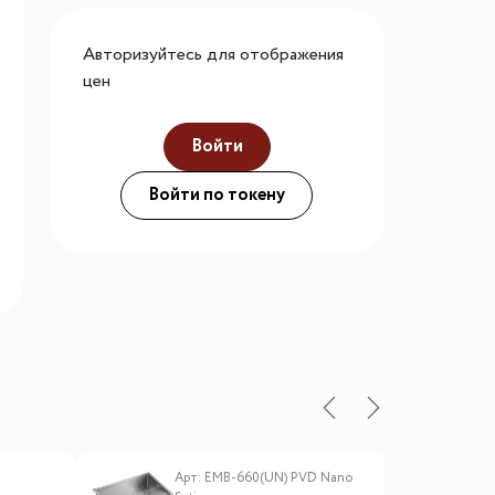
го размера
Авторизуйтесь для отображения
ной подсветки
цен
Войти
ие
Войти по токену
Арт: EMB-660(UN) PVD Nano
А