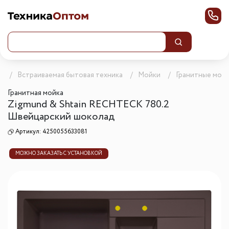
г
Встраиваемая бытовая техника
Мойки
Гранитные мой
Гранитная мойка
Zigmund & Shtain RECHTECK 780.2
Швейцарский шоколад
Артикул:
4250055633081
МОЖНО ЗАКАЗАТЬ С УСТАНОВКОЙ