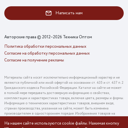
Написать нам
Авторские права © 2012–2026 Техника Оптом
Политика обработки персональных данных
Согласие на обработку персональных данных
Согласие на получение рекламы
Материалы сайта носят исключительно информационный характер и не
являются публичной или иной офертой на основании ст. 435 и ст. 437 п. 2
Гражданского кодекса Российской Федерации. Каталог на сайте не может
в полной мере передавать достоверную информацию о свойствах,
комплектации и характеристиках товара, включая цвета, размеры и формы.
Информация о технических характеристиках товаров, внешнем виде,
странах производства, указанная на сайте, может быть изменена
производителем в одностороннем порядке. Изображения товаров на
фотографиях, представленных в каталоге на сайте, могут отличаться от
На нашем сайте используются cookie файлы. Нажимая кнопку
оригинального товара. Информация о цене товара, указанная в каталоге на