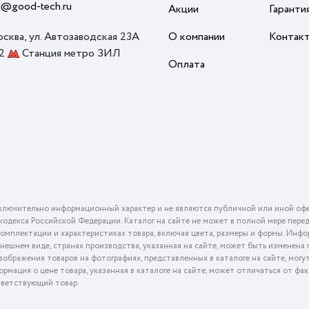
o@good-tech.ru
Акции
Гаранти
осква, ул. Автозаводская 23А
О компании
Контак
 2
Станция метро ЗИЛ
Оплата
ключительно информационный характер и не являются публичной или иной офе
го кодекса Российской Федерации. Каталог на сайте не может в полной мере пер
омплектации и характеристиках товара, включая цвета, размеры и формы. Инфо
внешнем виде, странах производства, указанная на сайте, может быть изменена
ображения товаров на фотографиях, представленных в каталоге на сайте, могу
ормация о цене товара, указанная в каталоге на сайте, может отличаться от фа
тветствующий товар.