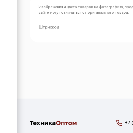
Арт: 4600987002262
Аквафор Модуль сменный
Изображения и цвета товаров на фотографиях, пред
фильтрующий К7В
сайте, могут отличаться от оригинального товара.
Штрихкод
Арт: 4600987002248
Аквафор Модуль сменный
фильтрующий КН
+7 