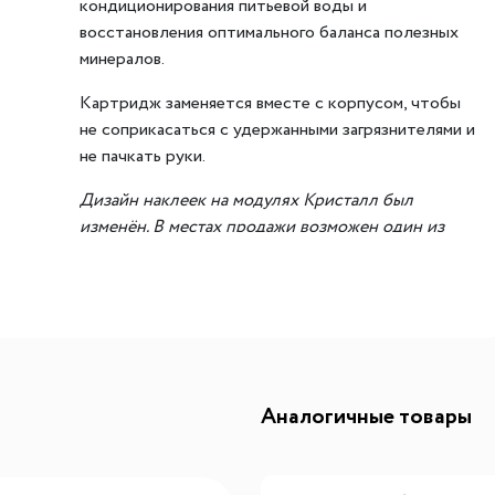
кондиционирования питьевой воды и
ителей
мы хранения вещей
Переливы для моек
Светильники индивидуально
восстановления оптимального баланса полезных
минералов.
ля измельчителя
в
Светильники для декоратив
Точечные светильники
Картридж заменяется вместе с корпусом, чтобы
не соприкасаться с удержанными загрязнителями и
Фильтры для воды
Трансформаторы
не пачкать руки.
Фильтры для воды
Аксессуары и комплектующ
Дизайн наклеек на модулях Кристалл был
есителям
Картриджи для фильтров
изменён. В местах продажи возможен один из
двух вариантов.
Аналогичные товары