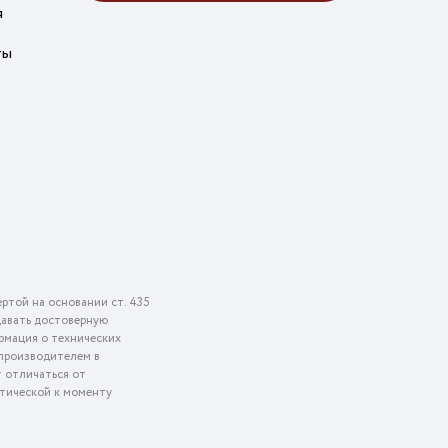
я
ты
ртой на основании ст. 435
едавать достоверную
рмация о технических
 производителем в
т отличаться от
ктической к моменту