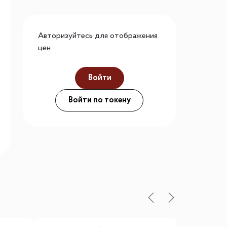
го размера
ной подсветки
Авторизуйтесь для отображения
цен
Войти
ие
Войти по токену