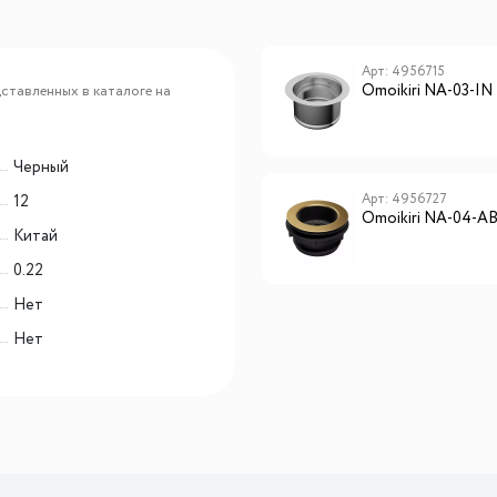
Арт: 4956725
Арт: 4956715
Omoikiri NA-04-GM
Omoikiri NA-03-IN
ставленных в каталоге на
Черный
Арт: 4956688
Арт: 4956727
12
Omoikiri NA-02 AB022
Omoikiri NA-04-A
Китай
0.22
Нет
Нет