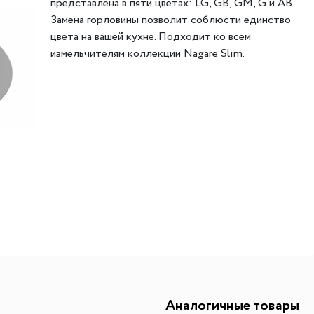
представлена в пяти цветах: LG, GB, GM, G и AB.
ителей
мы хранения вещей
Переливы для моек
Светильники индивидуально
Замена горловины позволит соблюсти единство
цвета на вашей кухне. Подходит ко всем
ля измельчителя
в
Светильники для декоратив
измельчителям коллекции Nagare Slim.
Точечные светильники
Фильтры для воды
Трансформаторы
Фильтры для воды
Аксессуары и комплектующ
есителям
Картриджи для фильтров
Аналогичные товары