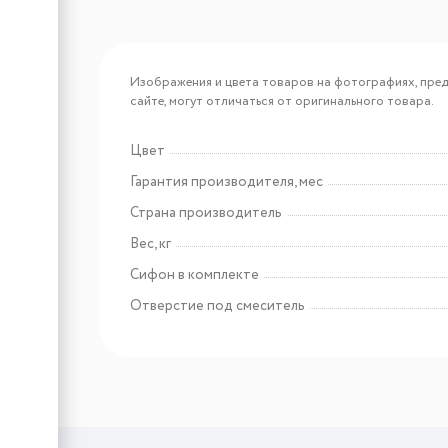
Арт: 4956836
Omoikiri NA-02 IN
Изображения и цвета товаров на фотографиях, пред
сайте, могут отличаться от оригинального товара.
Цвет
Арт: 4956726
Гарантия производителя, мес
Omoikiri NA-04-LG
Страна производитель
Вес, кг
Сифон в комплекте
Отверстие под смеситель