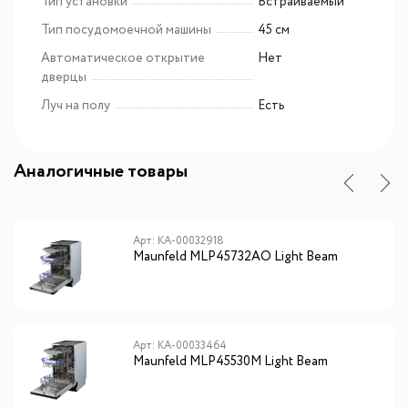
Тип установки
Встраиваемый
Тип посудомоечной машины
45 см
Автоматическое открытие
Нет
дверцы
Луч на полу
Есть
Аналогичные товары
Арт: КА-00032918
Maunfeld MLP45732AO Light Beam
Арт: КА-00033464
Maunfeld MLP45530M Light Beam