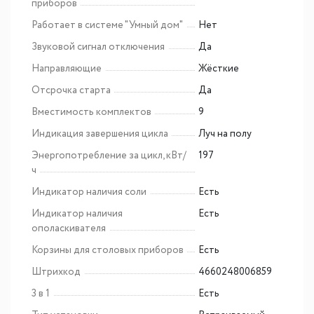
приборов
Работает в системе "Умный дом"
Нет
Звуковой сигнал отключения
Да
Направляющие
Жёсткие
Отсрочка старта
Да
Вместимость комплектов
9
Индикация завершения цикла
Луч на полу
Энергопотребление за цикл, кВт/
197
ч
Индикатор наличия соли
Есть
Индикатор наличия
Есть
ополаскивателя
Корзины для столовых приборов
Есть
Штрихкод
4660248006859
3 в 1
Есть