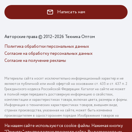
Написать нам
Авторские права © 2012–2026 Техника Оптом
Политика обработки персональных данных
Согласие на обработку персональных данных
Согласие на получение рекламы
Материалы сайта носят исключительно информационный характер и не
являются публичной или иной офертой на основании ст. 435 и ст. 437 п. 2
Гражданского кодекса Российской Федерации. Каталог на сайте не может
в полной мере передавать достоверную информацию о свойствах,
комплектации и характеристиках товара, включая цвета, размеры и формы.
Информация о технических характеристиках товаров, внешнем виде,
странах производства, указанная на сайте, может быть изменена
производителем в одностороннем порядке. Изображения товаров на
фотографиях, представленных в каталоге на сайте, могут отличаться от
На нашем сайте используются cookie файлы. Нажимая кнопку
оригинального товара. Информация о цене товара, указанная в каталоге на
сайте, может отличаться от фактической к моменту оформления заказа