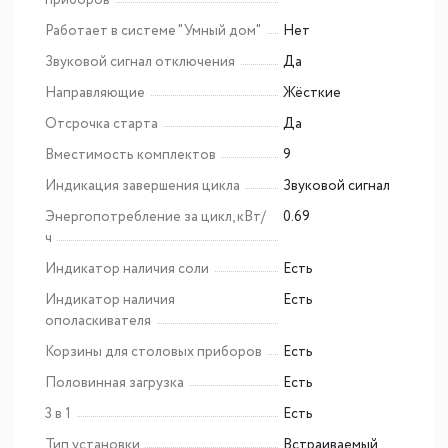
приборов
Работает в системе "Умный дом"
Нет
Звуковой сигнал отключения
Да
Направляющие
Жёсткие
Отсрочка старта
Да
Вместимость комплектов
9
Индикация завершения цикла
Звуковой сигнал
Энергопотребление за цикл, кВт/
0.69
ч
Индикатор наличия соли
Есть
Индикатор наличия
Есть
ополаскивателя
Корзины для столовых приборов
Есть
Половинная загрузка
Есть
3 в 1
Есть
Тип установки
Встраиваемый