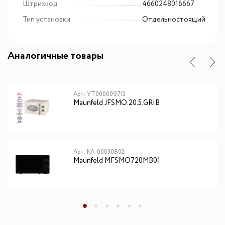
Штрихкод
4660248016667
Тип установки
Отдельностоящий
Аналогичные товары
Арт: УТ000009713
Maunfeld JFSMO.20.5.GRIB
Арт: КА-00030802
Maunfeld MFSMO720MB01