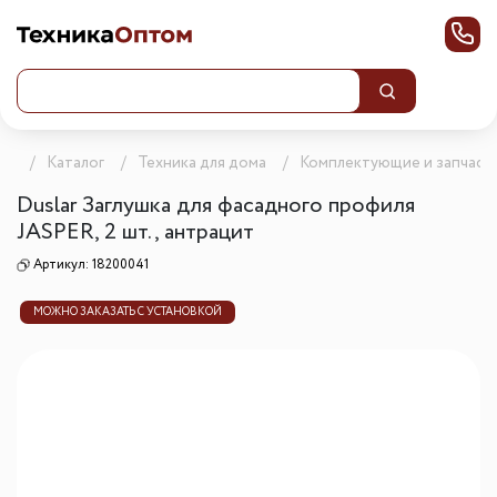
ца
Каталог
Техника для дома
Комплектующие и запчаст
Duslar Заглушка для фасадного профиля
JASPER, 2 шт., антрацит
Артикул:
18200041
МОЖНО ЗАКАЗАТЬ С УСТАНОВКОЙ