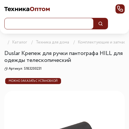
ца
Каталог
Техника для дома
Комплектующие и запчаст
Duslar Крепеж для ручки пантографа HILL для
одежды телескопический
Артикул:
S183200231
МОЖНО ЗАКАЗАТЬ С УСТАНОВКОЙ