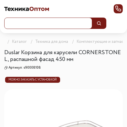
ца
Каталог
Техника для дома
Комплектующие и запчаст
Duslar Корзина для карусели CORNERSTONE
L, распашной фасад 450 мм
Артикул:
s90008108
МОЖНО ЗАКАЗАТЬ С УСТАНОВКОЙ