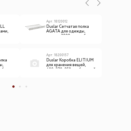
Арт: 18120012
А
ALL
Duslar Сетчатая полка
D
ами,
AGATA для одежды,
д
 ширина
ширина 3000 мм, глубина
ш
0 мм,
500 мм, серый
Арт: 18200157
А
олка
Duslar Коробка ELITIUM
D
ы,
для хранения вещей,
в
лубина
400х370х250 мм, бежевый
3