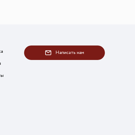
ка
Написать нам
я
ты