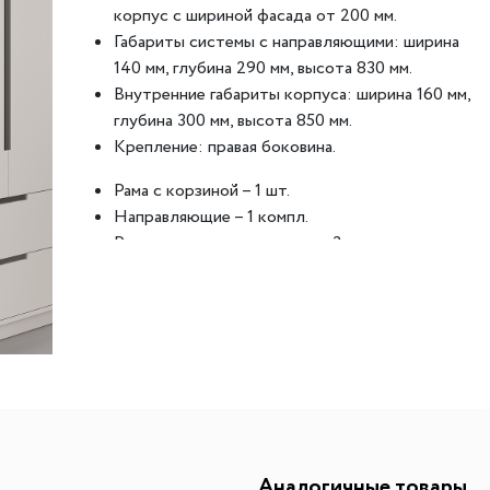
корпус с шириной фасада от 200 мм.
ителей
мы хранения вещей
Переливы для моек
Светильники индивидуально
Габариты системы с направляющими: ширина
ля измельчителя
в
Светильники для декоратив
140 мм, глубина 290 мм, высота 830 мм.
Внутренние габариты корпуса: ширина 160 мм,
Точечные светильники
глубина 300 мм, высота 850 мм.
Фильтры для воды
Трансформаторы
Крепление: правая боковина.
Фильтры для воды
Аксессуары и комплектующ
Рама с корзиной – 1 шт.
есителям
Картриджи для фильтров
Направляющие – 1 компл.
Разделители для корзины – 3 шт.
Крючки – комплект из 4 шт.
Лоток – 1 шт.
Система позволяет без опасений хранить
мокрые зонты, не переживая за возможные
повреждения.
Обеспечивает быстрый поиск и удобный
доступ к необходимым предметам – легко
выдвигается, что позволяет видеть все
Аналогичные товары