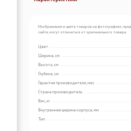
Арт: 18320074
Duslar Система STIVA,
Изображения и цвета товаров на фотографиях, пред
распашной фасад, ширина
сайте, могут отличаться от оригинального товара.
355 мм, антрацит
Цвет
Арт: 18200156
Ширина, см
Duslar Коробка ELITIUM
Высота, см
для хранения вещей,
550х370х350 мм, бежевый
Глубина, см
Гарантия производителя, мес
Страна производитель
Вес, кг
Внутренняя ширина корпуса, мм
Тип