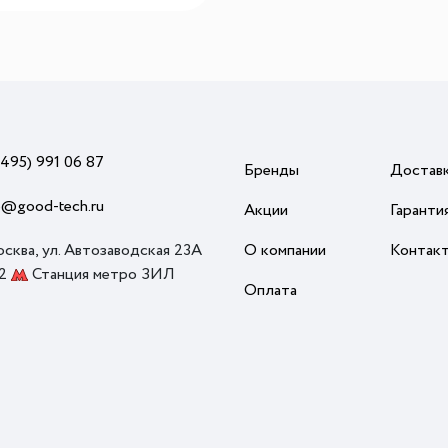
Система SANDRA разработана так, чтобы
максимально защитить вашу мебель и одежду
от влаги.
Не занимает много места и гармонично
сочетается с другими предметами мебели.
Цвет антрацит придает системе элегантный и
современный вид. Этот оттенок серого
(495) 991 06 87
Бренды
Достав
хорошо сочетается с большинством цветов и
текстур, что позволяет гармонично
o@good-tech.ru
Акции
Гаранти
дополнить любой дизайн помещения.
Система представляет собой стильное и
осква, ул. Автозаводская 23А
О компании
Контак
функциональное решение для организации
 2
Станция метро ЗИЛ
Оплата
порядка в шкафу.