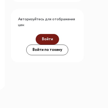
го размера
ной подсветки
Авторизуйтесь для отображения
цен
ие
Войти
Войти по токену