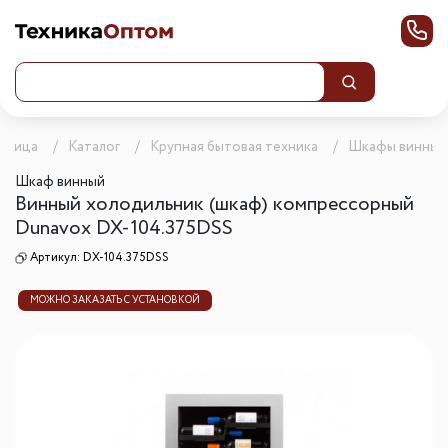
раница
Каталог
Крупная бытовая техника
Шкафы винные
Шкаф винный
Винный холодильник (шкаф) компрессорный
Dunavox DX-104.375DSS
Артикул:
DX-104.375DSS
МОЖНО ЗАКАЗАТЬ С УСТАНОВКОЙ