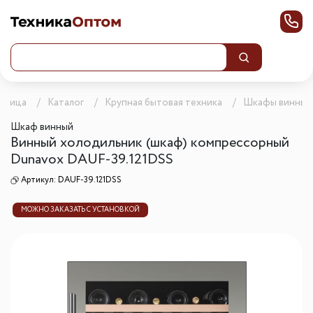
раница
Каталог
Крупная бытовая техника
Шкафы винные
Шкаф винный
Винный холодильник (шкаф) компрессорный
Dunavox DAUF-39.121DSS
Артикул:
DAUF-39.121DSS
МОЖНО ЗАКАЗАТЬ С УСТАНОВКОЙ