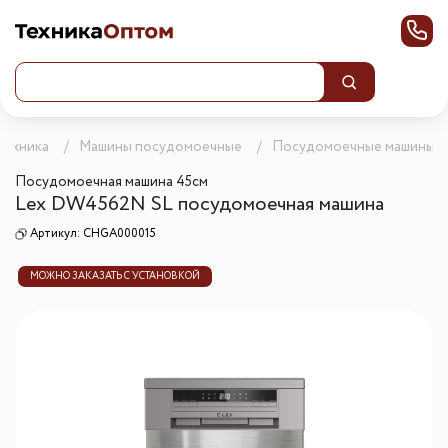
техника
Машины посудомоечные
Посудомоечные машины 4
Посудомоечная машина 45см
Lex DW4562N SL посудомоечная машина
Артикул:
CHGA000015
МОЖНО ЗАКАЗАТЬ С УСТАНОВКОЙ