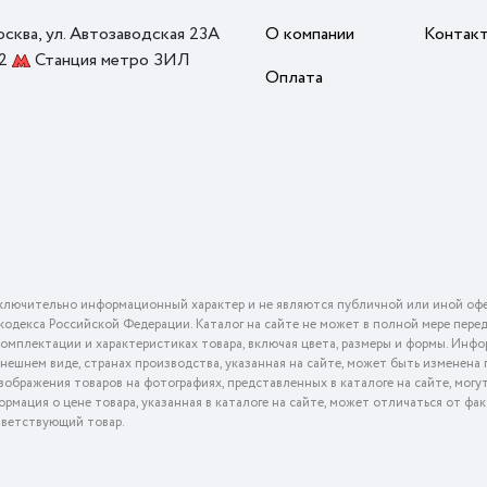
осква, ул. Автозаводская 23А
О компании
Контак
 2
Станция метро ЗИЛ
Оплата
ключительно информационный характер и не являются публичной или иной офе
го кодекса Российской Федерации. Каталог на сайте не может в полной мере пер
омплектации и характеристиках товара, включая цвета, размеры и формы. Инфо
внешнем виде, странах производства, указанная на сайте, может быть изменена
ображения товаров на фотографиях, представленных в каталоге на сайте, могу
ормация о цене товара, указанная в каталоге на сайте, может отличаться от фа
тветствующий товар.