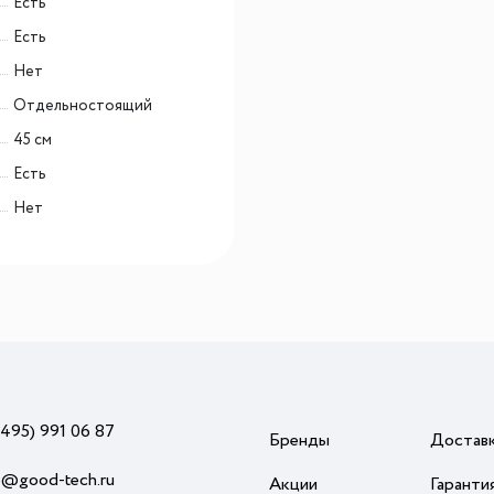
Есть
Есть
Нет
Отдельностоящий
45 см
Есть
Нет
(495) 991 06 87
Бренды
Достав
o@good-tech.ru
Акции
Гаранти