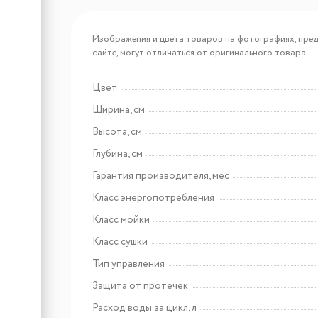
Арт: CHGA000016
Lex DW4562N WH
Изображения и цвета товаров на фотографиях, пред
посудомоечная машина
сайте, могут отличаться от оригинального товара.
Цвет
Арт: CHGA000019
Ширина, см
Lex DW4563N WH
Высота, см
посудомоечная машина
Глубина, см
Гарантия производителя, мес
Класс энергопотребления
Класс мойки
Класс сушки
Тип управления
Арт: AC-40B
Защита от протечек
Cold Vine Минибар COLD
VINE АС-40В
Расход воды за цикл, л