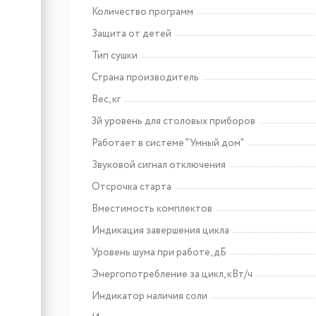
Количество программ
Защита от детей
Арт: DKV7340X
De Dietrich DKV7340X
Тип сушки
Страна производитель
Вес, кг
3й уровень для столовых приборов
Работает в системе "Умный дом"
Звуковой сигнал отключения
Отсрочка старта
Вместимость комплектов
Индикация завершения цикла
Уровень шума при работе, дБ
Энергопотребление за цикл, кВт/ч
Индикатор наличия соли