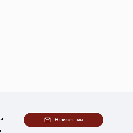
ка
Написать нам
я