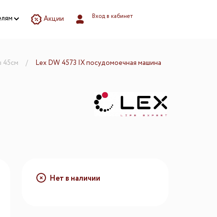
Вход в кабинет
елям
Акции
зилкой
озилкой
йственных
 45см
Lex DW 4573 IX посудомоечная машина
остирочной
ей
и
и напитков
борудование
Нет в наличии
ва.