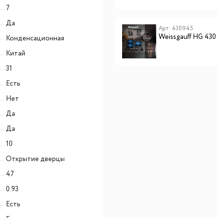
7
Да
Арт: 430945
Weissgauff HG 43
Конденсационная
Китай
31
Есть
Нет
Да
Да
10
Открытие дверцы
47
0.93
Есть