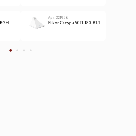
Арт: 221958
А
0 BGH
Elikor Сатурн 50П-180-В1Л
L
м