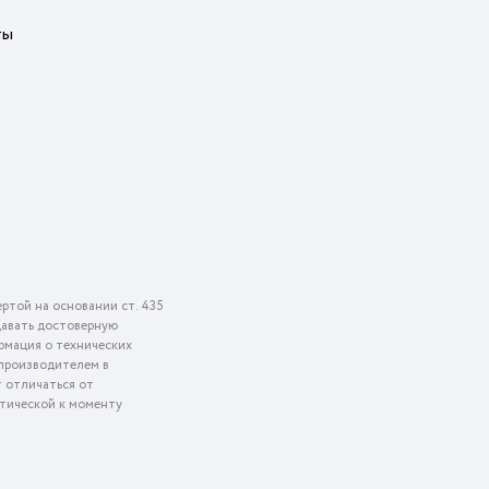
ты
ртой на основании ст. 435
едавать достоверную
рмация о технических
 производителем в
т отличаться от
ктической к моменту