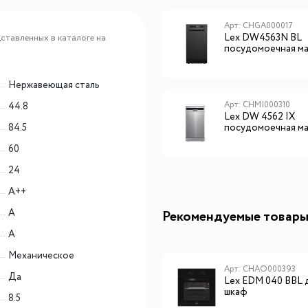
Арт: CHGA000018
Арт: CHGA000017
Lex DW4563N SL
Lex DW4563N BL
ставленных в каталоге на
посудомоечная м
Нержавеющая сталь
Арт: CHMI000313
Арт: CHMI000310
44.8
Lex DW 4573 WH
Lex DW 4562 IX
84.5
посудомоечная машина
посудомоечная м
60
24
A++
A
Рекомендуемые товар
A
Механическое
Арт: 433104
Арт: CHAO000393
Да
Weissgauff WCMI-572
Lex EDM 040 BBL 
Touch Cappuccino
шкаф
8.5