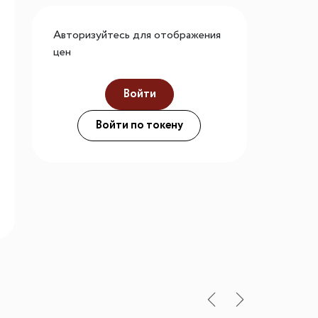
го размера
Авторизуйтесь для отображения
ной подсветки
цен
Войти
ие
Войти по токену