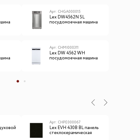
Арт: CHGA000015
А
Lex DW4562N SL
L
ашина
посудомоечная машина
п
Арт: CHMI000311
А
Lex DW 4562 WH
L
ашина
посудомоечная машина
п
ы
Арт: CHPE000067
А
духовой
Lex EVH 430B BL панель
L
стеклокерамическая
в
электрическая