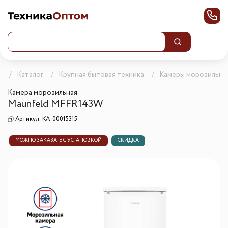
а
Каталог
Крупная бытовая техника
Камеры морозильны
Камера морозильная
Maunfeld MFFR143W
Артикул:
КА-00015315
МОЖНО ЗАКАЗАТЬ С УСТАНОВКОЙ
СКИДКА