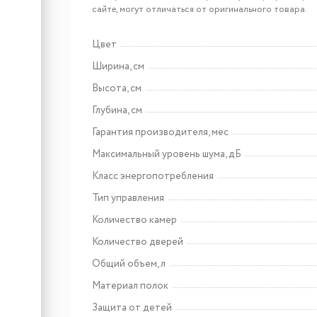
напитков Meyvel MD-
сайте, могут отличаться от оригинального товара.
04C3W-RGB
Цвет
Арт: MB-03C1W
Ширина, см
Холодильник для
Высота, см
косметики Meyvel MB-
03C1W
Глубина, см
Гарантия производителя, мес
Максимальный уровень шума, дБ
Класс энергопотребления
Тип управления
Количество камер
Количество дверей
Общий объем, л
Материал полок
Защита от детей