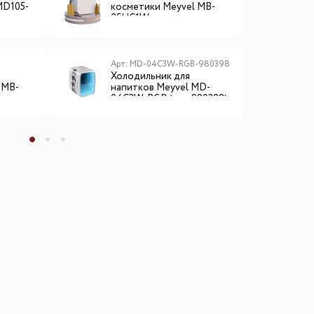
MD105-
косметики Meyvel MB-
н
25HC1W
0
Арт: MD-04C3W-RGB-980398
А
Холодильник для
Х
 MB-
напитков Meyvel MD-
к
04C3W-RGB (арт. 980398)
0