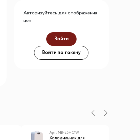
го размера
Авторизуйтесь для отображения
ной подсветки
цен
Войти
ие
Войти по токену
Арт: MB-25HC1W
А
Холодильник для
Х