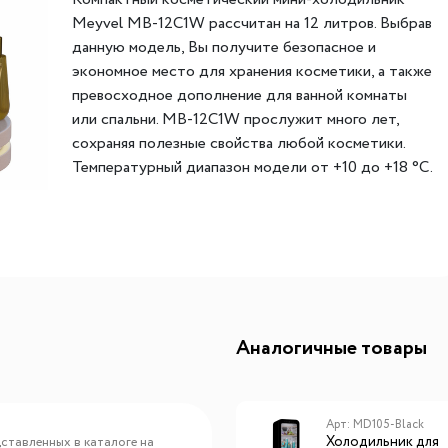
ителей
мы хранения вещей
Meyvel MB-12C1W рассчитан на 12 литров. Выбрав
Переливы для моек
Светильники индивидуально
данную модель, Вы получите безопасное и
ля измельчителя
в
Светильники для декоратив
экономное место для хранения косметики, а также
Точечные светильники
превосходное дополнение для ванной комнаты
Фильтры для воды
или спальни. MB-12C1W прослужит много лет,
Трансформаторы
сохраняя полезные свойства любой косметики.
Фильтры для воды
Аксессуары и комплектующ
Температурный диапазон модели от +10 до +18 °C.
есителям
Инженеры MEYVEL рекомендуют размещать
Картриджи для фильтров
бьюти-холодильники в ванной комнате, где
температура колеблется от +20 до +25 °C, такое
расположение поможет холодильнику
поддерживать оптимальную температуру для
длительного хранения вашей косметики.
Meyvel MB-12C1W превосходно впишется в зону
Аналогичные товары
ухода и поможет организовать правильное, а самое
главное – безопасное хранение вашей косметики.
Он компактен и легок, почти бесшумен (30Дб) и
Арт: MB-04C4B
Арт: MD105-Black
требует минимальных затрат электроэнергии. Вес
Холодильник для
Холодильник для
ставленных в каталоге на