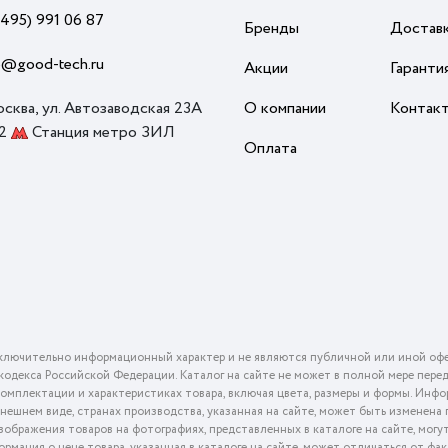
(495) 991 06 87
Бренды
Достав
o@good-tech.ru
Акции
Гаранти
осква, ул. Автозаводская 23А
О компании
Контак
 2
Станция метро ЗИЛ
Оплата
ключительно информационный характер и не являются публичной или иной офе
го кодекса Российской Федерации. Каталог на сайте не может в полной мере пер
омплектации и характеристиках товара, включая цвета, размеры и формы. Инфо
внешнем виде, странах производства, указанная на сайте, может быть изменена
ображения товаров на фотографиях, представленных в каталоге на сайте, могу
ормация о цене товара, указанная в каталоге на сайте, может отличаться от фа