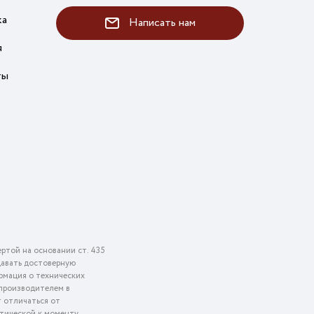
ка
Написать нам
я
ты
ртой на основании ст. 435
едавать достоверную
рмация о технических
 производителем в
т отличаться от
ктической к моменту