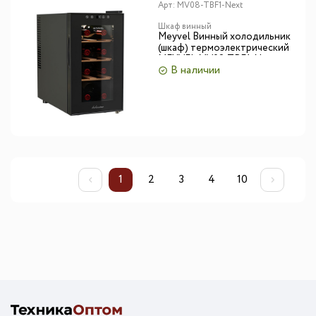
Арт:
MV08-TBF1-Next
Шкаф винный
Meyvel Винный холодильник
(шкаф) термоэлектрический
MEYVEL MV08-TBF1-Next
В наличии
1
2
3
4
10