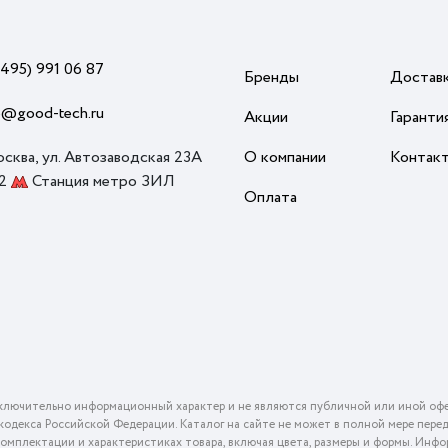
(495) 991 06 87
Бренды
Достав
o@good-tech.ru
Акции
Гаранти
осква, ул. Автозаводская 23А
О компании
Контак
 2
Станция метро ЗИЛ
Оплата
ключительно информационный характер и не являются публичной или иной офе
го кодекса Российской Федерации. Каталог на сайте не может в полной мере пер
омплектации и характеристиках товара, включая цвета, размеры и формы. Инфо