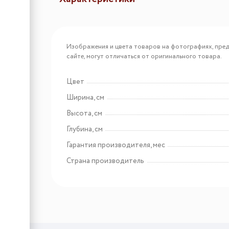
Арт: S100300023
Duslar Нижняя полка
Изображения и цвета товаров на фотографиях, пред
сушки FISSO БЕЗ
сайте, могут отличаться от оригинального товара.
ПОДДОНА на ширину
корпуса 800 мм, цвет -
антрацит
Цвет
Арт: S10002509
Ширина, см
Duslar Полка для верхней
Высота, см
карусели VAUTH-SAGEL
4/4
Глубина, см
Гарантия производителя, мес
Страна производитель