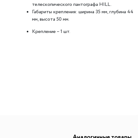
телескопического пантографа HILL.
ителей
мы хранения вещей
Переливы для моек
Светильники индивидуально
Габариты крепления: ширина 35 мм, глубина 44
ля измельчителя
в
Светильники для декоратив
мм, высота 50 мм.
Точечные светильники
Крепление – 1 шт.
Фильтры для воды
Трансформаторы
Фильтры для воды
Аксессуары и комплектующ
есителям
Картриджи для фильтров
Аналогичные товары