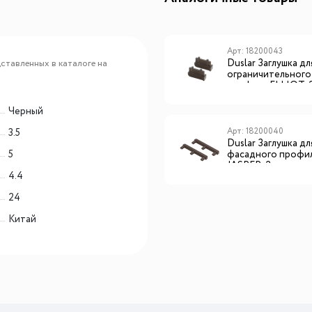
Арт: s90008108
Арт: 18200043
Duslar Корзина для
Duslar Заглушка дл
ставленных в каталоге на
карусели CORNERSTONE
ограничительного
L, распашной фасад 450
профиля ELLIOT, 2
мм
коричневый
Черный
Арт: 991032202
Арт: 18200040
3.5
Duslar Пластиковый
Duslar Заглушка дл
5
фиксатор для сушки
фасадного профи
QUADRO 1 шт., серый
JASPER, 2 шт., ко
4.4
24
Китай