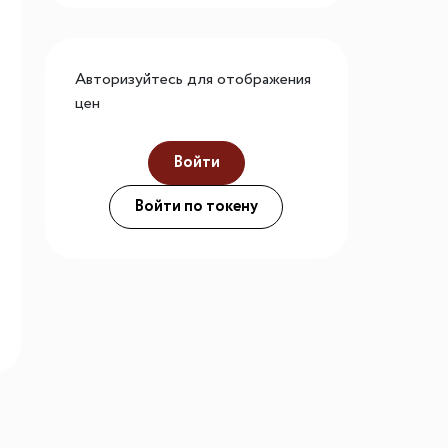
го размера
ной подсветки
Авторизуйтесь для отображения
цен
ие
Войти
Войти по токену