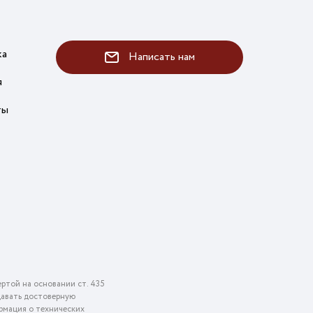
ка
Написать нам
я
ты
ртой на основании ст. 435
едавать достоверную
рмация о технических