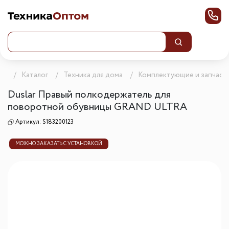
ца
Каталог
Техника для дома
Комплектующие и запчаст
Duslar Правый полкодержатель для
поворотной обувницы GRAND ULTRA
Артикул:
S183200123
МОЖНО ЗАКАЗАТЬ С УСТАНОВКОЙ