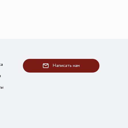
го размера
ной подсветки
ие
ка
Написать нам
я
ты