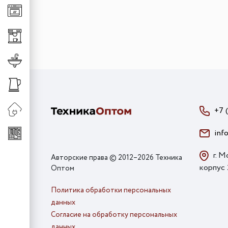
Клавиши для измельч
Универсальные систе
Сменная горловина д
Хранение аксессуаро
Хранение обуви
Смесители
Штанги
Смесители для кухни
Сменные шланги к см
+7 
inf
г. М
Авторские права © 2012–2026 Техника
корпус
Оптом
Политика обработки персональных
данных
Согласие на обработку персональных
данных