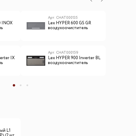
Арт: CHAT000135
А
0 INOX
Lex HYPER 600 GS GR
L
ль
воздухоочиститель
Арт: CHAT000159
А
erter IX
Lex HYPER 900 Inverter BL
L
ль
воздухоочиститель
в
и
ы
ый L1
) (2 шт.