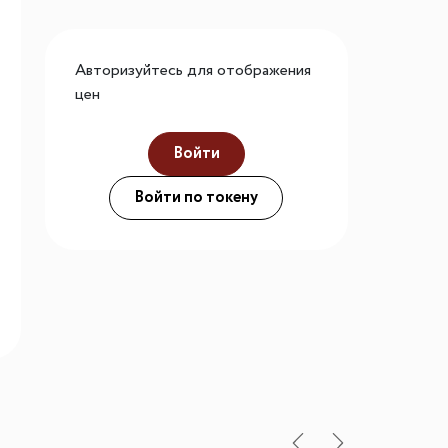
го размера
ной подсветки
Авторизуйтесь для отображения
цен
Войти
ие
Войти по токену