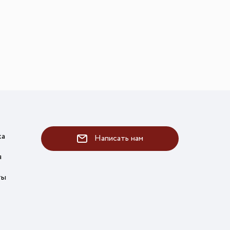
ка
Написать нам
я
ты