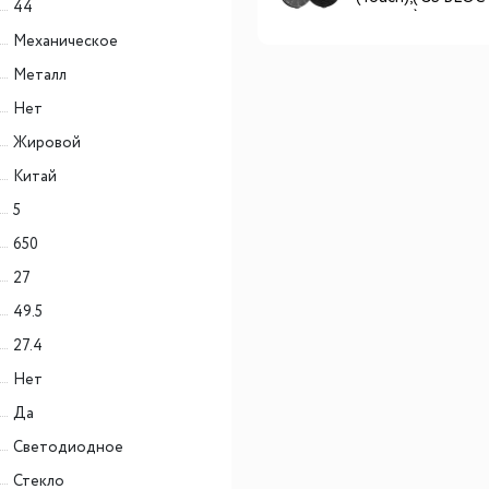
44
в компл.)
Механическое
Металл
Нет
Жировой
Китай
5
650
27
49.5
27.4
Нет
Да
Светодиодное
Стекло