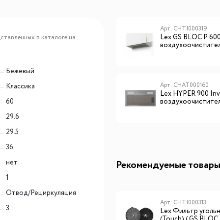
Арт: CHAT000156
Арт: CHTI000319
Lex HYPER 900 GS Inverter
Lex GS BLOC P 60
ставленных в каталоге на
WH воздухоочиститель
воздухоочистите
Бежевый
Арт: CHTI000318
Арт: CHAT000160
Классика
Lex GS BLOC P 600 BLACK
Lex HYPER 900 Inv
60
воздухоочиститель
воздухоочистите
29.6
29.5
36
нет
Рекомендуемые товар
1
Отвод/Рециркуляция
Арт: CHTI000313
3
Lex Фильтр угольн
(Touch),( GS BLOC P