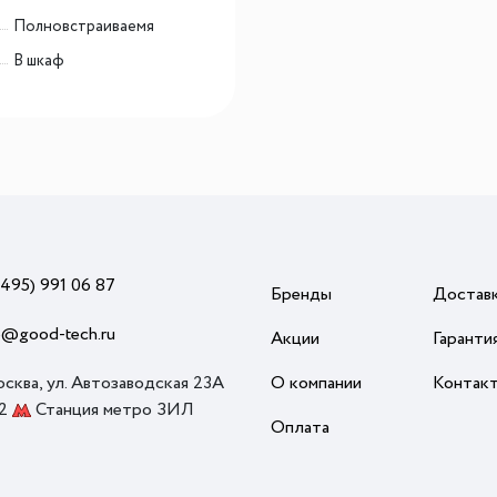
Полновстраиваемя
В шкаф
(495) 991 06 87
Бренды
Достав
o@good-tech.ru
Акции
Гаранти
осква, ул. Автозаводская 23А
О компании
Контак
 2
Станция метро ЗИЛ
Оплата