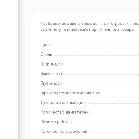
Арт: CHAT000150
Lex HYPER 900 BBL
Изображения и цвета товаров на фотографиях, пред
воздухоочиститель
сайте, могут отличаться от оригинального товара.
Цвет
Арт: CHTI000323
Стиль
Lex GS BLOC P 900 INOX
Ширина, см
воздухоочиститель
Высота, см
Глубина, см
Гарантия производителя, мес
Дополнительный цвет
Количество двигателей
Режимы работы
Количество скоростей